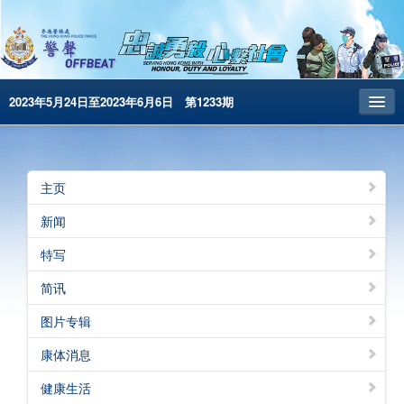
2023年5月24日至2023年6月6日 第1233期
主页
昔日警声
主页
警务处主页
新闻
繁體版
特写
English
简讯
电子书版
图片专辑
警声特刊
康体消息
健康生活