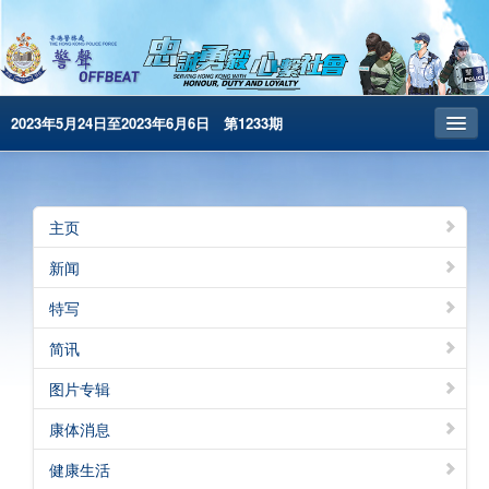
2023年5月24日至2023年6月6日 第1233期
主页
昔日警声
主页
警务处主页
新闻
繁體版
特写
English
简讯
电子书版
图片专辑
警声特刊
康体消息
健康生活