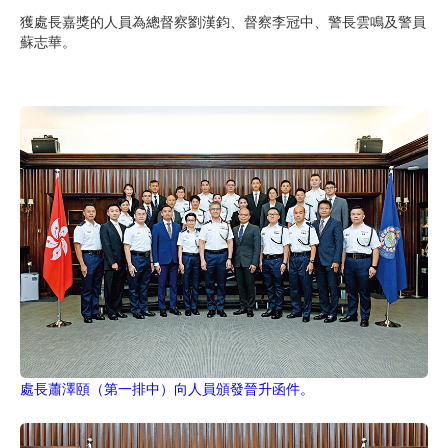
獲處長嘉獎的人員為總督察劉漢鈞、督察李冠中、警長雲鳴及警員
蘇志華。
處長蕭澤頤（第一排中）向人員頒發晉升函件。