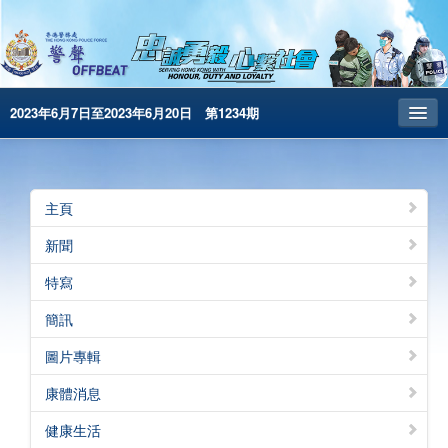
2023年6月7日至2023年6月20日 第1234期
主頁
昔日警聲
主頁
警務處主頁
新聞
简体版
特寫
English
簡訊
電子書版
圖片專輯
警聲特刊
康體消息
健康生活