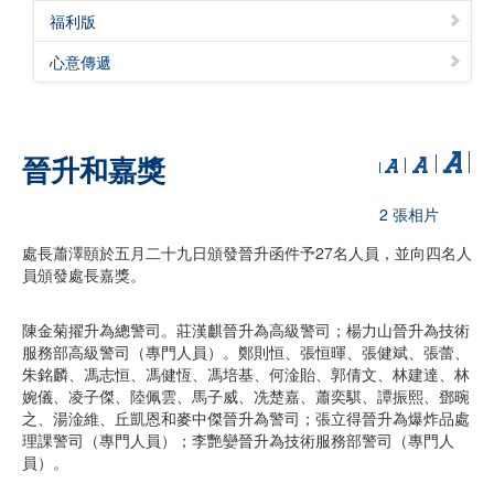
福利版
心意傳遞
晉升和嘉獎
2 張相片
處長蕭澤頤於五月二十九日頒發晉升函件予27名人員，並向四名人
員頒發處長嘉獎。
陳金菊擢升為總警司。莊漢麒晉升為高級警司；楊力山晉升為技術
服務部高級警司（專門人員）。鄭則恒、張恒暉、張健斌、張蕾、
朱銘麟、馮志恒、馮健恆、馮培基、何淦貽、郭倩文、林建達、林
婉儀、凌子傑、陸佩雲、馬子威、冼楚嘉、蕭奕騏、譚振熙、鄧晼
之、湯淦維、丘凱恩和麥中傑晉升為警司；張立得晉升為爆炸品處
理課警司（專門人員）；李艷孌晉升為技術服務部警司（專門人
員）。