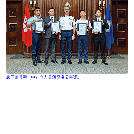
處長蕭澤頤（中）向人員頒發處長嘉獎。