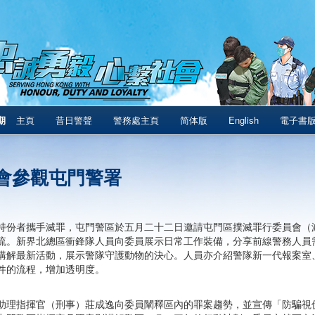
期
主頁
昔日警聲
警務處主頁
简体版
English
電子書
會參觀屯門警署
持份者攜手滅罪，屯門警區於五月二十二日邀請屯門區撲滅罪行委員會（
流。新界北總區衝鋒隊人員向委員展示日常工作裝備，分享前線警務人員
講解最新活動，展示警隊守護動物的決心。人員亦介紹警隊新一代報案室
件的流程，增加透明度。
助理指揮官（刑事）莊成逸向委員闡釋區內的罪案趨勢，並宣傳「防騙視伏