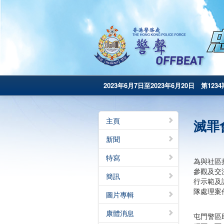
2023年6月7日至2023年6月20日 第1234
主頁
滅罪
新聞
特寫
為與社區
參觀及交
簡訊
行示範及
隊處理案
圖片專輯
康體消息
屯門警區