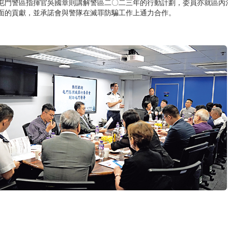
屯門警區指揮官吳國章則講解警區二〇二三年的行動計劃，委員亦就區內
面的貢獻，並承諾會與警隊在滅罪防騙工作上通力合作。