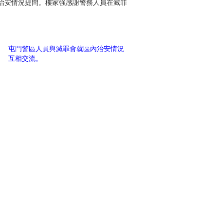
治安情況提問。樓家強感謝警務人員在滅罪
屯門警區人員與滅罪會就區內治安情況
互相交流。