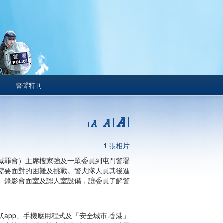
版
警聲特刊
1 張相片
滅罪會）主席樓家強及一眾委員到屯門警署
需要面對的困難及挑戰。警犬隊人員其後進
、錄影會面室及認人室設備，讓委員了解警
app」手機應用程式及「安全城市.香港」