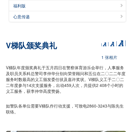
福利版
心意传递
V梯队颁奖典礼
1 张相片
V梯队年度颁奖典礼于五月四日在警察体育游乐会举行，人事服务
及职员关系科总警司李仲华分别向荣誉顾问和五位在二〇二二年度
服务时数最高的义工颁发委任状及嘉许奖状。V梯队义工于二〇二
二年度参与14次支援服务，出动459人次，共提供2 408个小时的
义工服务，获李仲华高度赞扬。
如警队各单位需要V梯队作行动支援，可致电2860-3243与陈先生
联络。