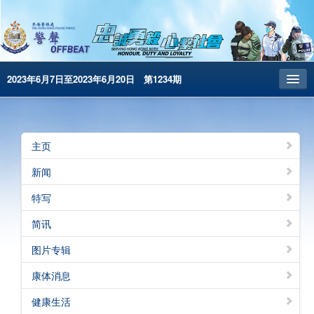
2023年6月7日至2023年6月20日 第1234期
主页
昔日警声
主页
警务处主页
新闻
繁體版
特写
English
简讯
电子书版
图片专辑
警声特刊
康体消息
健康生活