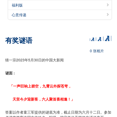
福利版
心意传递
有奖谜语
0 张相片
猜一宗2023年5月30日的中国大新闻
谜面 :
「一声巨响上碧空，九霄云外探苍穹，
天宫今夕迎新客，六人聚首喜相逢！」
答案以作者童三军提供的谜底为准，截止日期为六月十二日。参加