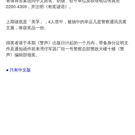
者请将答案连同中文姓名、职级、驻守单位及联络电话传真至
2200-4309，并注明《有奖谜语》。
上期谜底是「美孚」，4人答中，被抽中的幸运儿是警察通讯员黄
文蕙，将获奖品一份。
得奖者请于本期《警声》出版日计起的一个月内，带备身分证明文
件及通知函件前来湾仔军器厂街一号警察总部警政大楼十楼《警
声》编辑部领奖。
● 只有中文版