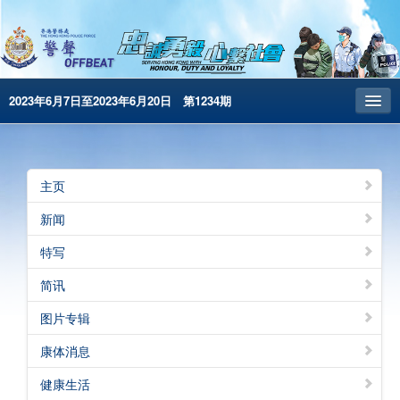
2023年6月7日至2023年6月20日 第1234期
主页
昔日警声
主页
警务处主页
新闻
繁體版
特写
English
简讯
电子书版
图片专辑
警声特刊
康体消息
健康生活