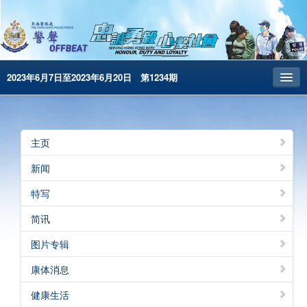
2023年6月7日至2023年6月20日 第1234期
主页
昔日警声
主页
警务处主页
新闻
繁體版
特写
English
简讯
电子书版
图片专辑
警声特刊
康体消息
健康生活