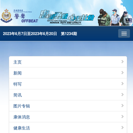
2023年6月7日至2023年6月20日 第1234期
主页
昔日警声
主页
警务处主页
新闻
繁體版
特写
English
简讯
电子书版
图片专辑
警声特刊
康体消息
健康生活