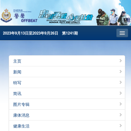
2023年9月13日至2023年9月26日 第1241期
主页
昔日警声
主页
警务处主页
新闻
繁體版
特写
English
简讯
电子书版
图片专辑
警声特刊
康体消息
健康生活