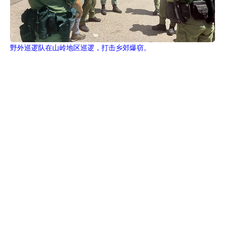
野外巡逻队在山岭地区巡逻，打击乡郊爆窃。