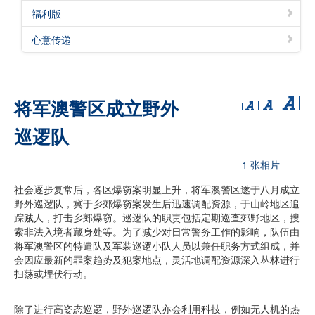
福利版
心意传递
将军澳警区成立野外
巡逻队
1 张相片
社会逐步复常后，各区爆窃案明显上升，将军澳警区遂于八月成立
野外巡逻队，冀于乡郊爆窃案发生后迅速调配资源，于山岭地区追
踪贼人，打击乡郊爆窃。巡逻队的职责包括定期巡查郊野地区，搜
索非法入境者藏身处等。为了减少对日常警务工作的影响，队伍由
将军澳警区的特遣队及军装巡逻小队人员以兼任职务方式组成，并
会因应最新的罪案趋势及犯案地点，灵活地调配资源深入丛林进行
扫荡或埋伏行动。
除了进行高姿态巡逻，野外巡逻队亦会利用科技，例如无人机的热