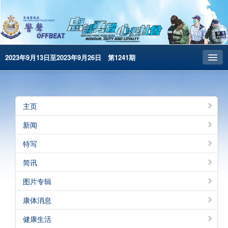
2023年9月13日至2023年9月26日 第1241期
主页
昔日警声
主页
警务处主页
新闻
繁體版
特写
English
简讯
电子书版
图片专辑
警声特刊
康体消息
健康生活