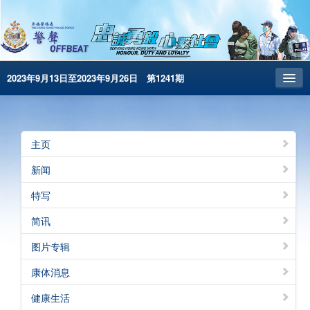
2023年9月13日至2023年9月26日 第1241期
主页
昔日警声
主页
警务处主页
新闻
繁體版
特写
English
简讯
电子书版
图片专辑
警声特刊
康体消息
健康生活