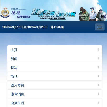
2023年9月13日至2023年9月26日 第1241期
主页
昔日警声
主页
警务处主页
新闻
繁體版
特写
English
简讯
电子书版
图片专辑
警声特刊
康体消息
健康生活