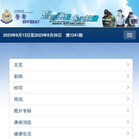
2023年9月13日至2023年9月26日 第1241期
主页
昔日警声
主页
警务处主页
新闻
繁體版
特写
English
简讯
电子书版
图片专辑
警声特刊
康体消息
健康生活