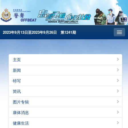
2023年9月13日至2023年9月26日 第1241期
主页
昔日警声
主页
警务处主页
新闻
繁體版
特写
English
简讯
电子书版
图片专辑
警声特刊
康体消息
健康生活