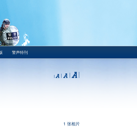
版
警声特刊
1 张相片