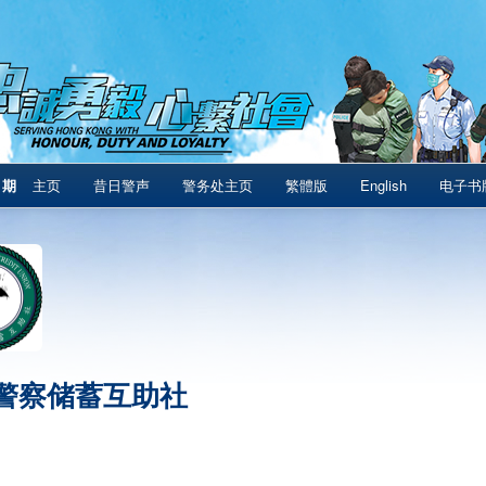
1期
主页
昔日警声
警务处主页
繁體版
English
电子书
警察储蓄互助社