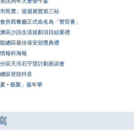
警訊周年大會暨午宴
市民獎」巡迴展覽第三站
會所西餐廳正式命名為「警官薈」
澳區少訊生涯規劃項目結業禮
龍總區最佳保安頒獎典禮
情報科海報
分區天河石守望計劃座談會
總區登陸抖音
夏 • 藝聚」嘉年華
寫