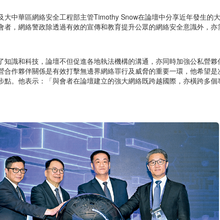
及大中華區網絡安全工程部主管Timothy Snow在論壇中分享近年發生
會者，網絡警政除透過有效的宣傳和教育提升公眾的網絡安全意識外，亦
了知識和科技，論壇不但促進各地執法機構的溝通，亦同時加強公私營夥
營合作夥伴關係是有效打擊無邊界網絡罪行及威脅的重要一環，他希望是
步點。他表示：「與會者在論壇建立的強大網絡既跨越國際，亦橫跨多個