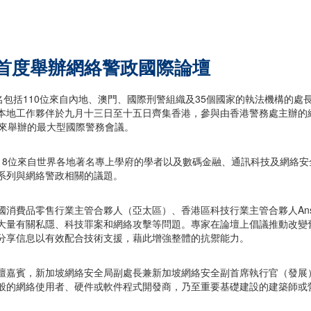
首度舉辦網絡警政國際論壇
0名包括110位來自內地、澳門、國際刑警組織及35個國家的執法機構的處
本地工作夥伴於九月十三日至十五日齊集香港，參與由香港警務處主辦的網
年來舉辦的最大型國際警務會議。
18位來自世界各地著名專上學府的學者以及數碼金融、通訊科技及網絡
系列與網絡警政相關的議題。
國消費品零售行業主管合夥人（亞太區）、香港區科技行業主管合夥人Anson
大量有關私隱、科技罪案和網絡攻擊等問題。專家在論壇上倡議推動改變
分享信息以有效配合技術支援，藉此增強整體的抗禦能力。
壇嘉賓，新加坡網絡安全局副處長兼新加坡網絡安全副首席執行官（發展
般的網絡使用者、硬件或軟件程式開發商，乃至重要基礎建設的建築師或
。