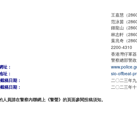
王嘉慧（2860
范泳茵（2860
鍾龍山（2860
林志軒（2860
葉兆奇（2860
2200-4310
香港灣仔軍器
警察總部警政
網址：
www.police.g
地址：
sio-offbeat-p
期截稿日期：
二〇二三年九
期截稿日期：
二〇二三年十
的人員請在警察內聯網上《警聲》的頁面參閱投稿須知。