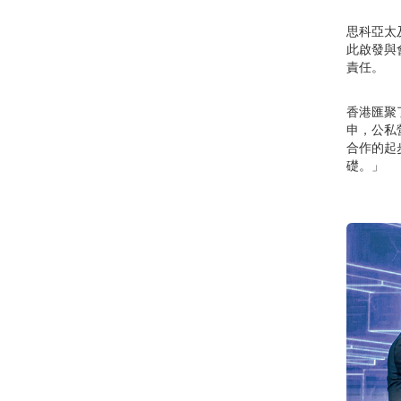
思科亞太
此啟發與
責任。
香港匯聚
申，公私
合作的起
礎。」