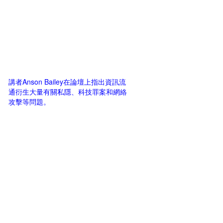
講者Anson Bailey在論壇上指出資訊流
通衍生大量有關私隱、科技罪案和網絡
攻擊等問題。