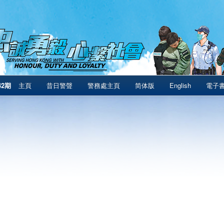
42期
主頁
昔日警聲
警務處主頁
简体版
English
電子