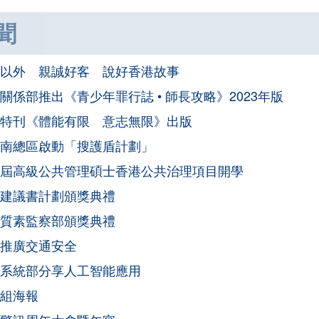
聞
以外 親誠好客 說好香港故事
關係部推出《青少年罪行誌 • 師長攻略》2023年版
特刊《體能有限 意志無限》出版
南總區啟動「搜護盾計劃」
屆高級公共管理碩士香港公共治理項目開學
建議書計劃頒獎典禮
質素監察部頒獎典禮
推廣交通安全
系統部分享人工智能應用
組海報