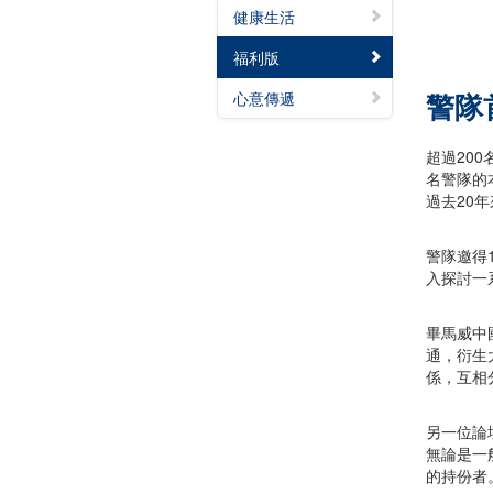
健康生活
福利版
警隊
心意傳遞
超過20
名警隊的
過去20
警隊邀得
入探討一
畢馬威中
通，衍生
係，互相
另一位論
無論是一
的持份者