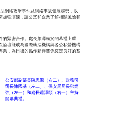
的大型網絡攻擊事件及網絡事故發展趨勢，以
需加強演練，讓公眾和企業了解相關風險和
伴的緊密合作。處長蕭澤頤於閉幕禮上重
次論壇能成為國際執法機構與各公私營機構
專業，為日後的協作夥伴關係奠定良好的基
公安部副部長陳思源（右二）、政務司
司長陳國基（左二）、保安局局長鄧炳
強（左一）和處長蕭澤頤（右一）主持
開幕典禮。