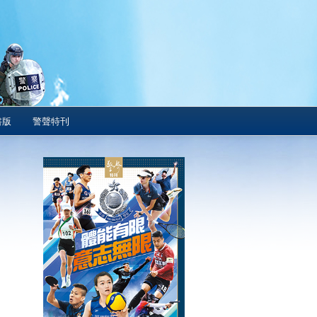
書版
警聲特刊