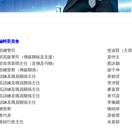
編輯委員
會
部總警司
曾淑賢（主席
部高級警司（傳媒聯絡及支援）
梁仲文
部首席新聞主任（宣傳及刊物）
蔡詠嫺
部總督察（傳媒關係）
謝子坤
訓練及職員關係主任
黃銘澄
區訓練及職員關係主任
李沛賢
區訓練及職員關係主任
麥嘉寶
區訓練及職員關係主任
黃可謀
訓練及職員關係主任
李佩嫻
總督察
陳純煒
會代表
梁俊傑
展組行政主任
余嘉穎