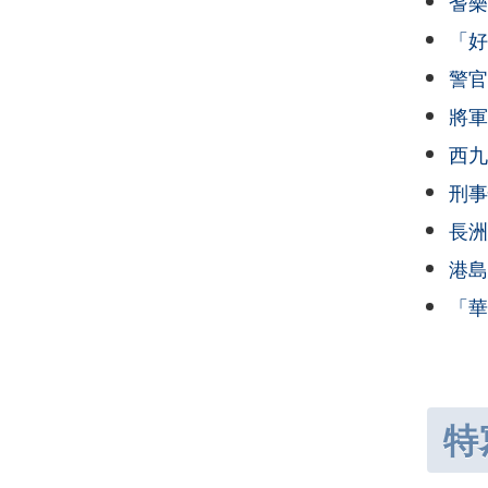
耆樂
「好
警官
將軍
西九
刑事
長洲
港島
「華
特