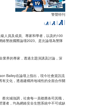
警聲特刊
長級人員及成員、專家和學者，以及約100
絡警政國際論壇2023。是次論壇為警隊
安全業界的專家，透過主題演講及討論，深
 Bailey在論壇上指出，現今社會資訊流
舊有文化，透過建構跨地域性的全面合作關
）蔡光城強調，社會每一員都應各司其職，
營運者，均為網絡安全生態系統中不可或缺