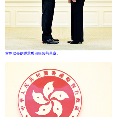
前副處長劉賜蕙獲頒銀紫荊星章。