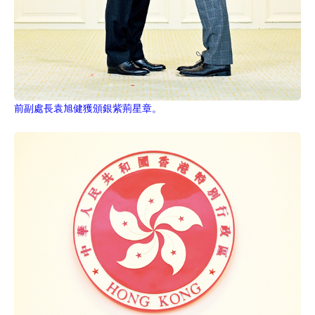
前副處長袁旭健獲頒銀紫荊星章。