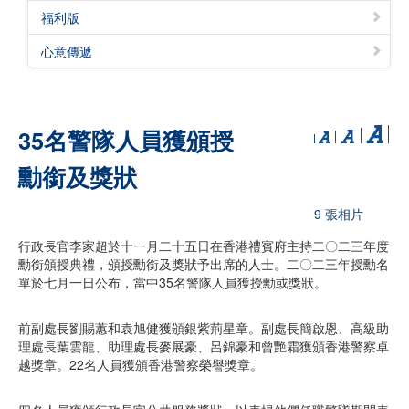
福利版
心意傳遞
35名警隊人員獲頒授
勳銜及獎狀
9 張相片
行政長官李家超於十一月二十五日在香港禮賓府主持二〇二三年度
勳銜頒授典禮，頒授勳銜及獎狀予出席的人士。二〇二三年授勳名
單於七月一日公布，當中35名警隊人員獲授勳或獎狀。
前副處長劉賜蕙和袁旭健獲頒銀紫荊星章。副處長簡啟恩、高級助
理處長葉雲龍、助理處長麥展豪、呂錦豪和曾艷霜獲頒香港警察卓
越獎章。22名人員獲頒香港警察榮譽獎章。