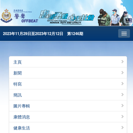
2023年11月29日至2023年12月12日 第1246期
主頁
昔日警聲
主頁
警務處主頁
新聞
简体版
特寫
English
簡訊
電子書版
圖片專輯
警聲特刊
康體消息
健康生活