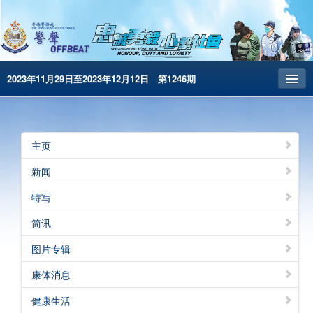
2023年11月29日至2023年12月12日 第1246期
主页
昔日警声
主页
警务处主页
新闻
繁體版
特写
English
简讯
电子书版
图片专辑
警声特刊
康体消息
健康生活