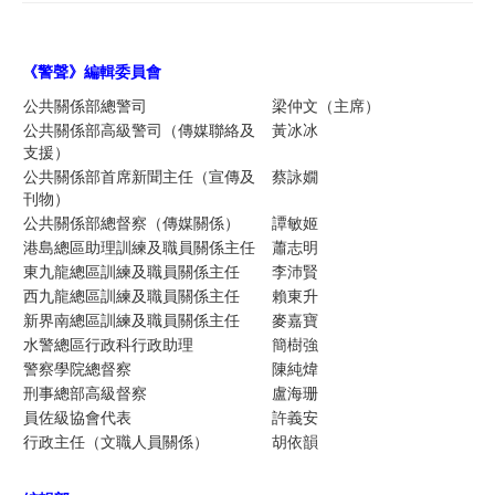
《警聲》編輯委員
會
公共關係部總警司
梁仲文（主席）
公共關係部高級警司（傳媒聯絡及
黃冰冰
支援）
公共關係部首席新聞主任（宣傳及
蔡詠嫺
刊物）
公共關係部總督察（傳媒關係）
譚敏姬
港島總區助理訓練及職員關係主任
蕭志明
東九龍總區訓練及職員關係主任
李沛賢
西九龍總區訓練及職員關係主任
賴東升
新界南總區訓練及職員關係主任
麥嘉寶
水警總區行政科行政助理
簡樹強
警察學院總督察
陳純煒
刑事總部高級督察
盧海珊
員佐級協會代表
許義安
行政主任（文職人員關係）
胡依韻