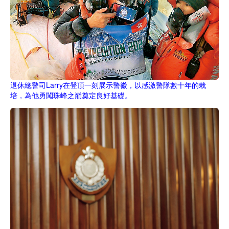
退休總警司Larry在登頂一刻展示警徽，以感激警隊數十年的栽
培，為他勇闖珠峰之巔奠定良好基礎。