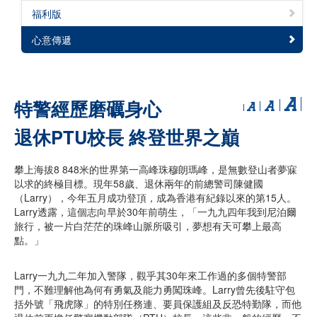
福利版
心意傳遞
特警經歷磨礪身心
退休PTU校長 終登世界之巔
攀上海拔8 848米的世界第一高峰珠穆朗瑪峰，是無數登山者夢寐
以求的終極目標。現年58歲、退休兩年的前總警司陳健國
（Larry），今年五月成功登頂，成為香港有紀錄以來的第15人。
Larry透露，這個志向早於30年前萌生，「一九九四年我到尼泊爾
旅行，被一片白茫茫的珠峰山脈所吸引，夢想有天可攀上最高
點。」
Larry一九九二年加入警隊，觀乎其30年來工作過的多個特警部
門，不難理解他為何有勇氣及能力勇闖珠峰。Larry曾先後駐守包
括外號「飛虎隊」的特別任務連、要員保護組及反恐特勤隊，而他