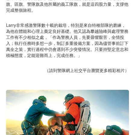
旗、區旗、警隊旗及他所屬的義工隊旗，就是這四股力量，支撐他
完成整個旅程。
Larry非常感激警隊數十載的栽培，特別是來自特種部隊的磨練，
為他在體能和心理上奠定良好基礎。他又認為攀越險峰與處理警務
工作有不少相似之處，「作為警務人員，先要毋懼艱苦，全情投
入；執行任務時多想一步，制訂多重後備方案，因為儘管事前訂下
萬全之策，實行過程中仍會遇到不少突發情況。只要持堅定意志和
積極態度，定能迎難而上，完成任務。」
（請到警隊網上社交平台瀏覽更多精彩相片）