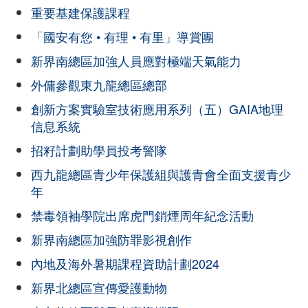
重要基建保護課程
「國安有您 • 有理 • 有里」導賞團
新界南總區加強人員應對極端天氣能力
外傭參觀東九龍總區總部
創新方案實驗室技術應用系列（五）GAIA地理
信息系統
招籽計劃助學員投考警隊
西九龍總區青少年保護組與護青會全面支援青少
年
禁毒領袖學院出席虎門銷煙周年紀念活動
新界南總區加強防罪影視創作
內地及海外暑期課程資助計劃2024
新界北總區宣傳愛護動物