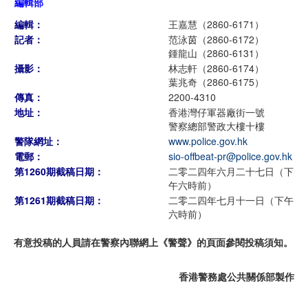
編輯部
編輯：
王嘉慧（2860-6171）
記者：
范泳茵（2860-6172）
鍾龍山（2860-6131）
攝影：
林志軒（2860-6174）
葉兆奇（2860-6175）
傳真：
2200-4310
地址：
香港灣仔軍器廠街一號
警察總部警政大樓十樓
警隊網址：
www.police.gov.hk
電郵：
sio-offbeat-pr@police.gov.hk
第1260期截稿日期：
二零二四年六月二十七日（下
午六時前）
第1261期截稿日期：
二零二四年七月十一日（下午
六時前）
有意投稿的人員請在警察內聯網上《警聲》的頁面參閱投稿須知。
香港警務處公共關係部製作