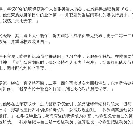
年，年仅20岁的晓锋获得个人首张奥运入场券，在雅典奥运取得第18名
，他更荣膺划艇项目中的亚洲第一，并获选为当届闭幕礼的港队持旗手。
，我感到无比光荣。」
的晓锋，其后遇上人生瓶颈，努力训练下成绩仍未见突破，更于二零一二
教练，并重返校园装备自己。
并不容易，晓锋将运动员的拼劲用于学习当中，克服多个挑战。在校园要
精神：「参与队际划艇时，偶尔会恃个人实力『死冲』，结果打乱队友节
上，团体配合均相当重要。」
逆流，晓锋一直坚持不懈，二零一四年再次以实力回归港队，代表香港参
续进修，「我早有投考警察的打算，所以决心取得所需学历。」
的他终在去年获取录，进入警察学院受训，虽然晓锋年纪相对较大，但与
外号，形容他应付严格训练和考核时，总能乐观面对。「作为精英运动员
最好。」 在学院毕业后，与海有缘的晓锋成为水警，他希望凭借自己的
展所长。「我永远记得自己是一名运动员，就算退役，亦希望把运动员的