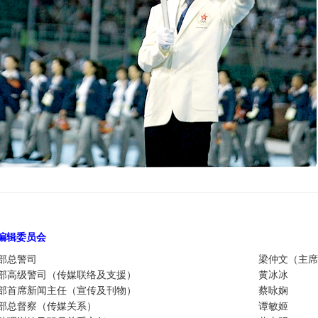
编辑委员
会
部总警司
梁仲文（主席
部高级警司（传媒联络及支援）
黄冰冰
部首席新闻主任（宣传及刊物）
蔡咏娴
部总督察（传媒关系）
谭敏姬