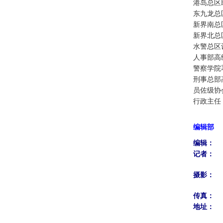
港岛总区
东九龙总
新界南总
新界北总
水警总区
人事部高
警察学院
刑事总部
员佐级协
行政主任
编辑部
编辑：
记者：
摄影：
传真：
地址：