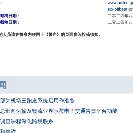
：
www.police.g
sio-offbeat-p
期截稿日期：
二零二四年八
期截稿日期：
二零二四年八
的人员请在警察内联网上《警声》的页面参阅投稿须知。
闻
部为机场三跑道系统启用作准备
总部向运输及物流业界示范电子交通告票平台功能
调查课程深化跨境联系
和嘉许