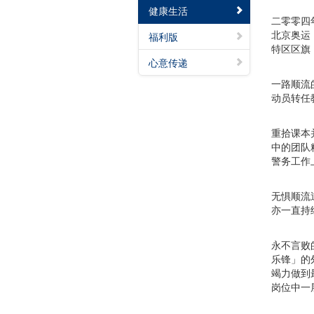
健康生活
二零零四
北京奥运
福利版
特区区旗
心意传递
一路顺流
动员转任
重拾课本
中的团队
警务工作
无惧顺流
亦一直持
永不言败
乐锋」的
竭力做到
岗位中一