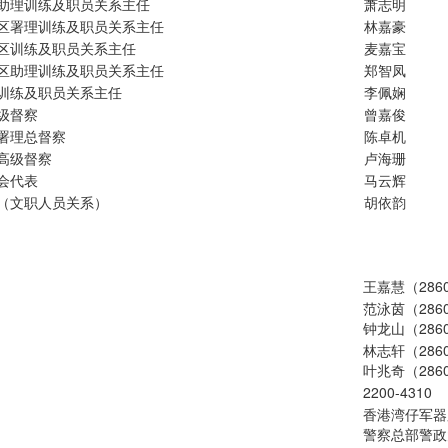
助理训练及职员关系主任
萧志明
区署理训练及职员关系主任
林嘉豪
区训练及职员关系主任
麦嘉宝
区助理训练及职员关系主任
郑智凤
训练及职员关系主任
李佩娴
级督察
曾嘉俊
署理总督察
陈卓机
高级督察
卢海珊
会代表
马云辉
（文职人员关系）
胡依韵
王嘉慧（2860
范泳茵（2860
钟龙山（2860
林志轩（2860
叶兆奇（2860
2200-4310
香港湾仔军器
警察总部警政