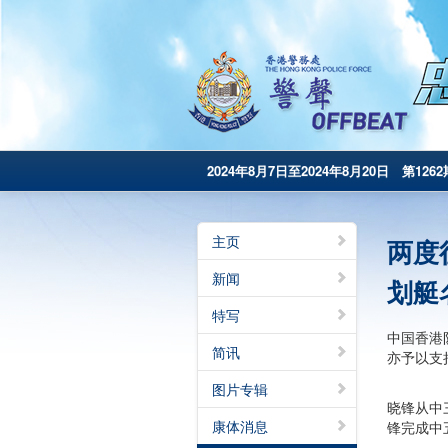
2024年8月7日至2024年8月20日 第1262
主页
两度
新闻
划艇
特写
中国香港
简讯
亦予以支
图片专辑
晓锋从中
康体消息
锋完成中