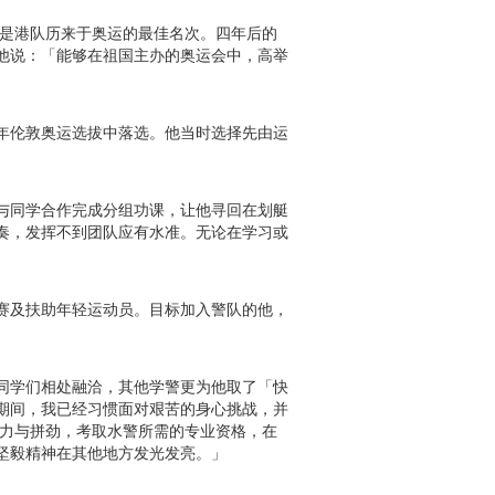
，是港队历来于奥运的最佳名次。四年后的
他说：「能够在祖国主办的奥运会中，高举
年伦敦奥运选拔中落选。他当时选择先由运
与同学合作完成分组功课，让他寻回在划艇
奏，发挥不到团队应有水准。无论在学习或
赛及扶助年轻运动员。目标加入警队的他，
同学们相处融洽，其他学警更为他取了「快
期间，我已经习惯面对艰苦的身心挑战，并
努力与拼劲，考取水警所需的专业资格，在
坚毅精神在其他地方发光发亮。」