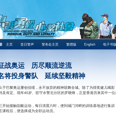
期
主页
昔日警声
警务处主页
繁體版
English
电子书
征战奥运 历尽顺流逆流
名将投身警队 延续坚毅精神
队于巴黎奥运屡创佳绩，永不放弃的精神鼓舞全城。除了为得奖健儿喝彩
持及肯定。现年40岁、驻守水警北分区的罗晓锋，正是香港历来其中一位
三开始接触划艇运动，每日清晨六时，便到城门河畔的训练基地进行集训
五课程后，便选择成为全职运动员。