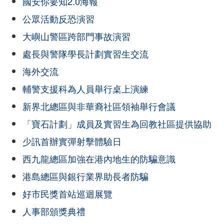
國安你要知2.0海報
公眾活動反恐演習
大嶼山警區跨部門事故演習
處長與警隊學長計劃實習生交流
海外交流
輔警支援科為人員舉行桌上演練
新界北總區與非華裔社區領袖舉行會議
「寶石計劃」成員及實習生為回教社區提供協助
少訊首辦實彈射擊體驗日
西九龍總區加強在港內地生的防騙意識
港島總區與銀行業界助長者防騙
好市民獎首站巡迴展覽
人事部頒獎典禮