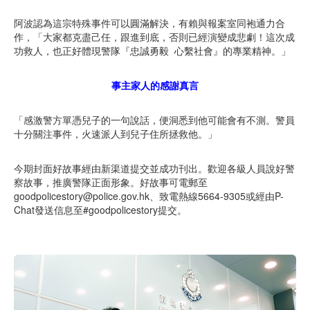
阿波認為這宗特殊事件可以圓滿解決，有賴與報案室同袍通力合
作，「大家都克盡己任，跟進到底，否則已經演變成悲劇！這次成
功救人，也正好體現警隊『忠誠勇毅 心繫社會』的專業精神。」
事主家人的感謝真言
「感激警方單憑兒子的一句說話，便洞悉到他可能會有不測。警員
十分關注事件，火速派人到兒子住所拯救他。」
今期封面好故事經由新渠道提交並成功刊出。歡迎各級人員說好警
察故事，推廣警隊正面形象。好故事可電郵至
goodpolicestory@police.gov.hk、致電熱線5664-9305或經由P-
Chat發送信息至#goodpolicestory提交。