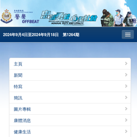
2024年9月4日至2024年9月18日 第1264期
主頁
昔日警聲
主頁
警務處主頁
新聞
简体版
特寫
English
簡訊
電子書版
圖片專輯
警聲特刊
康體消息
健康生活