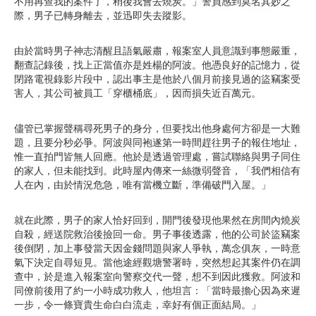
不用再查我的案件了，稍後我會去燒炭。」警員感到莫名其妙之
際，男子已轉身離去，並迅即失去蹤影。
由於當時男子神志清醒且語氣嚴肅，報案室人員意識到事態嚴重，
翻查記錄後，找上正當值亦是姓楊的阿波。他憑良好的記憶力，從
閉路電視錄影片段中，認出事主是他於八個月前接見過的盜竊案受
害人，其公司被員工「穿櫃桶底」，因而損失近百萬元。
儘管已掌握聲稱尋死男子的身分，但要找出他身處何方卻是一大難
題，且要分秒必爭。阿波與同袍遂第一時間趕往男子的報住地址，
惟一直拍門皆無人回應。他於是透過管理處，嘗試聯絡與男子同住
的家人，但未能找到。此時屋內傳來一絲微弱聲音，「我們相信有
人在內，由於情況危急，唯有當機立斷，準備破門入屋。」
就在此際，男子的家人恰好回到，開門後發現他果然在房間內燒炭
自殺，經送院救治後撿回一命。男子事後透露，他的公司於盜竊案
後倒閉，加上事發當天因金錢問題與家人爭執，萬念俱灰，一時意
氣下決定自尋短見。當他途經觀塘警署時，突然想起其案件仍在調
查中，於是進入報案室向警察交代一聲，想不到因此獲救。阿波和
同僚前後用了約一小時成功救人，他坦言：「當時最擔心因為來遲
一步，令一條寶貴生命白白流走，幸好有個正面結局。」