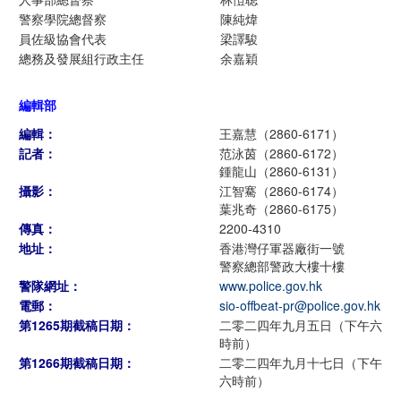
警察學院總督察
陳純煒
員佐級協會代表
梁譯駿
總務及發展組行政主任
余嘉穎
編輯部
編輯：
王嘉慧（2860-6171）
記者：
范泳茵（2860-6172）
鍾龍山（2860-6131）
攝影：
江智騫（2860-6174）
葉兆奇（2860-6175）
傳真：
2200-4310
地址：
香港灣仔軍器廠街一號
警察總部警政大樓十樓
警隊網址：
www.police.gov.hk
電郵：
sio-offbeat-pr@police.gov.hk
第1265期截稿日期：
二零二四年九月五日（下午六
時前）
第1266期截稿日期：
二零二四年九月十七日（下午
六時前）