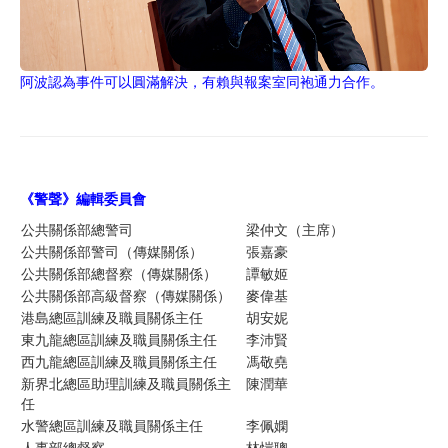
阿波認為事件可以圓滿解決，有賴與報案室同袍通力合作。
《警聲》編輯委員
會
公共關係部總警司
梁仲文（主席）
公共關係部警司（傳媒關係）
張嘉豪
公共關係部總督察（傳媒關係）
譚敏姬
公共關係部高級督察（傳媒關係）
麥偉基
港島總區訓練及職員關係主任
胡安妮
東九龍總區訓練及職員關係主任
李沛賢
西九龍總區訓練及職員關係主任
馮敬堯
新界北總區助理訓練及職員關係主
陳潤華
任
水警總區訓練及職員關係主任
李佩嫻
人事部總督察
林愷聰