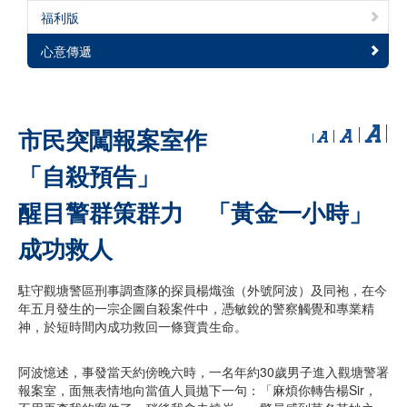
福利版
心意傳遞
市民突闖報案室作
「自殺預告」
醒目警群策群力 「黃金一小時」
成功救人
駐守觀塘警區刑事調查隊的探員楊熾強（外號阿波）及同袍，在今
年五月發生的一宗企圖自殺案件中，憑敏銳的警察觸覺和專業精
神，於短時間內成功救回一條寶貴生命。
阿波憶述，事發當天約傍晚六時，一名年約30歲男子進入觀塘警署
報案室，面無表情地向當值人員拋下一句：「麻煩你轉告楊Sir，