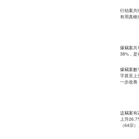
行劫案共
有用真槍
爆竊案共1
38%，
爆竊案數
字甚至上
一步改善
盜竊案有2
上升26
（64宗