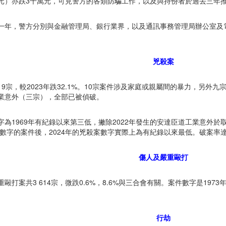
5億元）亦跌3千萬元，可見警方的各類防騙工作，以及與持份者於過去三年
一年，警方分別與金融管理局、銀行業界，以及通訊事務管理局辦公室及
兇殺案
19宗，較2023年跌32.1%。10宗案件涉及家庭或親屬間的暴力，另外
業意外（三宗），全部已被偵破。
字為1969年有紀錄以來第三低，撇除2022年發生的安達臣道工業意外
4年數字的案件後，2024年的兇殺案數字實際上為有紀錄以來最低。破案率
傷人及嚴重毆打
毆打案共3 614宗，微跌0.6%，8.6%與三合會有關。案件數字是1973
行劫