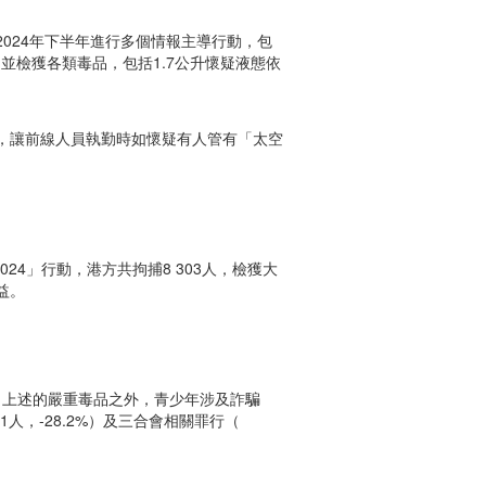
024年下半年進行多個情報主導行動，包
並檢獲各類毒品，包括1.7公升懷疑液態依
，讓前線人員執勤時如懷疑有人管有「太空
024」行動，港方共拘捕8 303人，檢獲大
益。
）。除了上述的嚴重毒品之外，青少年涉及詐騙
-11人，-28.2%）及三合會相關罪行（