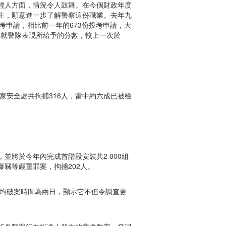
輕人方面，情況令人鼓舞。在今個財政年度
生，願意進一步了解警察這份職業。去年九
考申請，相比前一年的673份投考申請，大
青人就警隊表現所給予的分數，較上一次於
家安全處共拘捕316人，當中約六成已被檢
，並將於今年內完成首階段安裝共2 000組
爆竊等嚴重罪案，拘捕202人。
平均破案時間為兩日，顯示它不但令調查更