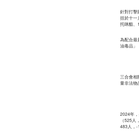
針對打擊
括於十一
托咪酯、
為配合最
油毒品」
三合會相關
量非法物
2024年
（525人
483人，