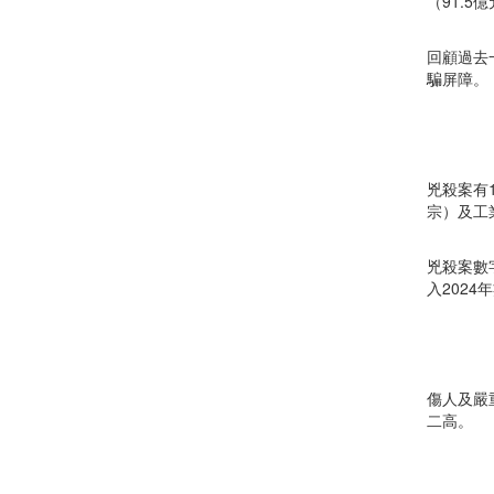
（91.
回顧過去
騙屏障。
兇殺案有
宗）及工
兇殺案數
入202
傷人及嚴重
二高。