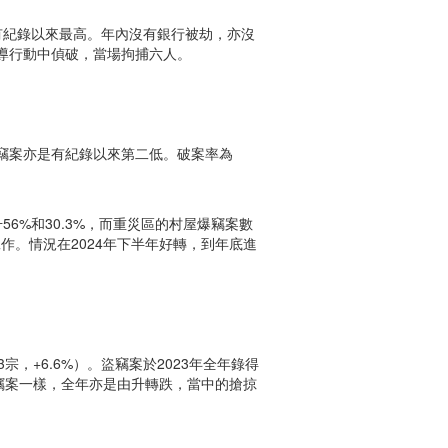
，是有紀錄以來最高。年內沒有銀行被劫，亦沒
導行動中偵破，當場拘捕六人。
樣，爆竊案亦是有紀錄以來第二低。破案率為
56%和30.3%，而重災區的村屋爆竊案數
作。情況在2024年下半年好轉，到年底進
3宗，+6.6%）。盜竊案於2023年全年錄得
與爆竊案一樣，全年亦是由升轉跌，當中的搶掠