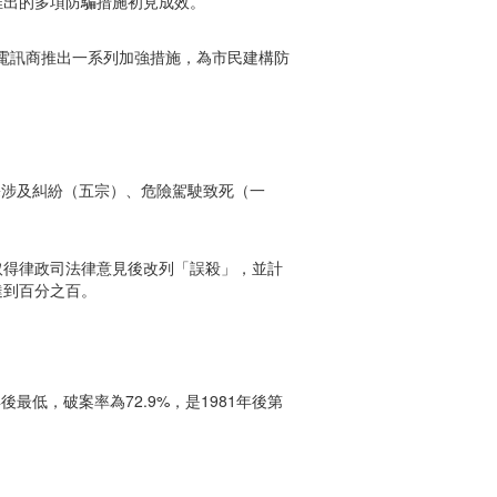
推出的多項防騙措施初見成效。
電訊商推出一系列加強措施，為市民建構防
九宗涉及糾紛（五宗）、危險駕駛致死（一
於取得律政司法律意見後改列「誤殺」，並計
達到百分之百。
年後最低，破案率為72.9%，是1981年後第