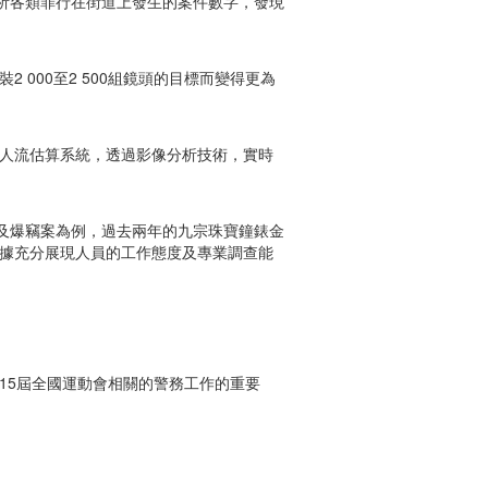
析各類罪行在街道上發生的案件數字，發現
 000至2 500組鏡頭的目標而變得更為
用人流估算系統，透過影像分析技術，實時
及爆竊案為例，過去兩年的九宗珠寶鐘錶金
數據充分展現人員的工作態度及專業調查能
15屆全國運動會相關的警務工作的重要