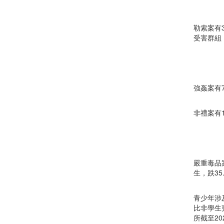
勒索案有3
受害群組
強姦案有7
非禮案有1
嚴重毒品案
生，跌35
青少年涉
比非學生
所截至2