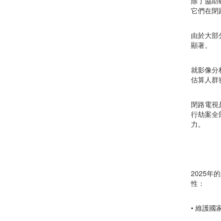
除了協助
它們在閉
由於大部
顯著。
就影像分
估算人群
閉路電視
行劫案全
力。
2025
性：
• 維護國