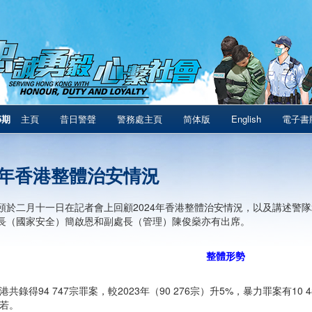
5期
主頁
昔日警聲
警務處主頁
简体版
English
電子書
24年香港整體治安情況
頤於二月十一日在記者會上回顧2024年香港整體治安情況，以及講述警隊
長（國家安全）簡啟恩和副處長（管理）陳俊燊亦有出席。
整體形勢
全港共錄得94 747宗罪案，較2023年（90 276宗）升5%，暴力罪案有10 
相若。