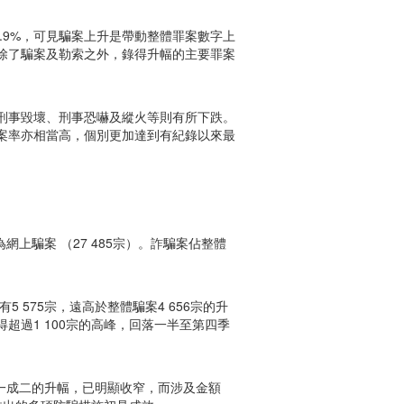
7.9%，可見騙案上升是帶動整體罪案數字上
除了騙案及勒索之外，錄得升幅的主要罪案
刑事毀壞、刑事恐嚇及縱火等則有所下跌。
案率亦相當高，個別更加達到有紀錄以來最
8%為網上騙案 （27 485宗）。詐騙案佔整體
 575宗，遠高於整體騙案4 656宗的升
超過1 100宗的高峰，回落一半至第四季
年約一成二的升幅，已明顯收窄，而涉及金額