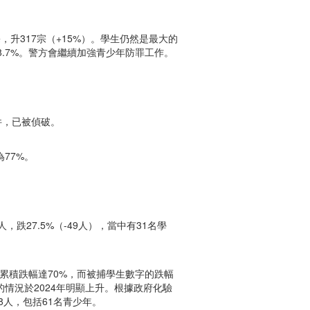
宗，升317宗（+15%）。學生仍然是最大的
18.7%。警方會繼續加強青少年防罪工作。
案件，已被偵破。
為77%。
，跌27.5%（-49人），當中有31名學
年累積跌幅達70%，而被捕學生數字的跌幅
的情況於2024年明顯上升。根據政府化驗
8人，包括61名青少年。