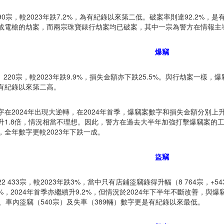
90宗，較2023年跌7.2%，為有紀錄以來第二低。破案率則達92.2%
或電槍的劫案，而兩宗珠寶錶行劫案均已破案，其中一宗為警方在情報主
爆竊
 220宗，較2023年跌9.9%，損失金額亦下跌25.5%。與行劫案一
是有紀錄以來第二高。
字在2024年出現大逆轉，在2024年首季，爆竊案數字和損失金額分別上升
升1.8倍，情況相當不理想。因此，警方在過去大半年加強打擊爆竊案的工
，全年數字更較2023年下跌一成。
盜竊
2 433宗，較2023年跌3%，當中只有店鋪盜竊錄得升幅（8 764宗，+54
.7%，2024年首季亦繼續升9.2%，但情況於2024年下半年不斷改善，
）、車內盜竊（540宗）及失車（389輛）數字更是有紀錄以來最低。