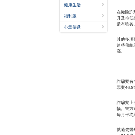
健康生活
在撇除詐
福利版
升及拖低
還有強姦
心意傳遞
其他多項
這些傳統
高。
詐騙案有4
罪案46.
詐騙案上
幅。警方
每月平均
就過去幾