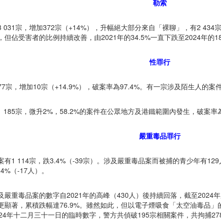
勒索
 031宗，增加372宗（+14%），升幅絕大部分來自「裸聊」，有2 434
，但佔受害者的比例持續改善，由2021年的34.5%一直下跌至2024年的
性罪行
7宗，增加10宗（+14.9%），破案率為97.4%。有一宗涉及陌生人的
 185宗，微升2%，58.2%的案件在公眾地方及港鐵範圍內發生，破案率
嚴重毒品罪行
有1 114宗，跌3.4%（-39宗）。涉及嚴重毒品案而被捕的青少年有129人
.4%（-17人）。
及嚴重毒品案的數字自2021年的高峰（430人）後持續回落，截至2024
更顯著，累積跌幅達76.9%。雖然如此，但以電子煙吸食「太空油毒品」
024年十二月三十一日的臨時數字，警方共偵破195宗相關案件，共拘捕27