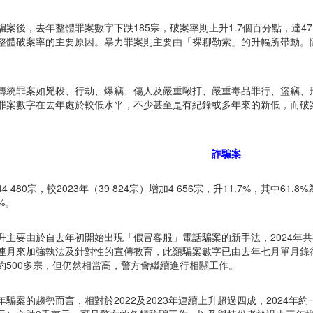
騙案後，去年整體罪案數字下跌185宗，破案率則上升1.7個百分點，達4
整體破案率的主要原因。暴力罪案則主要由「裸聊勒索」的升幅所帶動。
。
傳統罪案如兇殺、行劫、爆竊、傷人及嚴重毆打、嚴重毒品罪行、盜竊、
罪案數字在去年處於較低水平，不少甚至是有紀錄或多年來的新低，而破
詐騙案
4 480宗，較2023年（39 824宗）增加4 656宗，升11.7%，其中61.
9%。
升主要由於自去年初開始出現「假冒客服」電話騙案的新手法，2024年共有5
連月來加強執法及針對性的宣傳教育，此類騙案數字已由去年七月單月錄得
約500多宗，但仍然相當高，警方會繼續進行相關工作。
年騙案的趨勢而言，相對於2022及2023年連續上升超過四成，2024