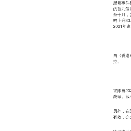
黑暴事件
的首九個
至十月，
幅上升3
2021年
自《香港
控。
警隊自2
鏡頭。截
另外，在
有效，亦