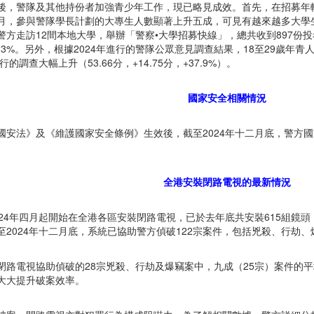
後，警隊及其他持份者加強青少年工作，現已略見成效。首先，在招募年
月，參與警隊學長計劃的大專生人數顯著上升五成，可見有越來越多大學
警方走訪12間本地大學，舉辦「警察•大學招募快線」，總共收到897份投
3.3%。另外，根據2024年進行的警隊公眾意見調查結果，18至29歲年
進行的調查大幅上升（53.66分，+14.75分，+37.9%）。
國家安全相關情況
國安法》及《維護國家安全條例》生效後，截至2024年十二月底，警方國
全港安裝閉路電視的最新情況
024年四月起開始在全港各區安裝閉路電視，已於去年底共安裝615組鏡頭
至2024年十二月底，系統已協助警方偵破122宗案件，包括兇殺、行劫、
閉路電視協助偵破的28宗兇殺、行劫及爆竊案中，九成（25宗）案件的
大大提升破案效率。