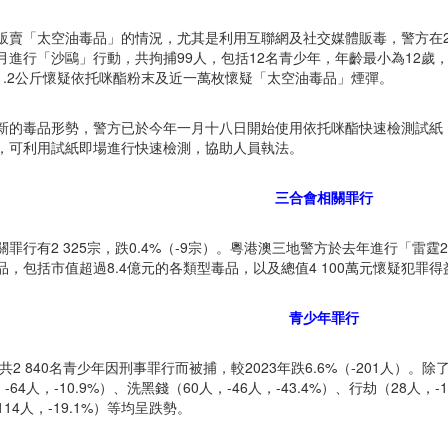
販賣「太空油毒品」的情況，尤其是利用互聯網及社交媒體販毒，警方在2
月進行「沙鷗」行動，共拘捕99人，包括12名青少年，年齡最小為12歲，
1.2公斤懷疑依托咪酯粉末及近一萬枚懷疑「太空油毒品」煙彈。
新的毒品形勢，警方已於今年一月十八日開始使用依托咪酯快速檢測試紙
，可利用試紙即場進行快速檢測，協助人員執法。
三合會相關罪行
罪行有2 325宗，跌0.4%（-9宗）。粵港澳三地警方於去年進行「雷霆2
品，包括市值超過8.4億元的各類型毒品，以及總值4 100萬元懷疑犯罪得
青少年罪行
，共2 840名青少年因刑事罪行而被捕，較2023年跌6.6%（-201人
，-64人，-10.9%）、洗黑錢（60人，-46人，-43.4%）、行劫（28人，
-114人，-19.1%）等均呈跌勢。