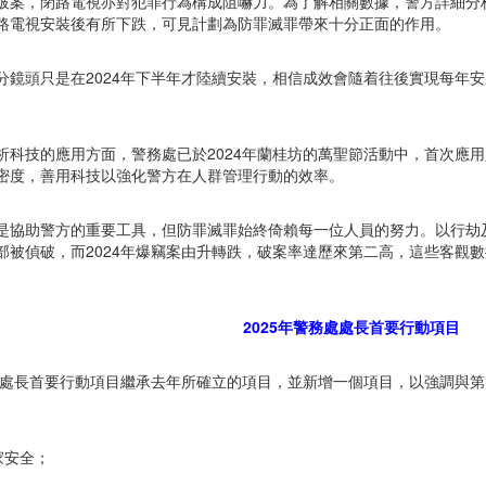
破案，閉路電視亦對犯罪行為構成阻嚇力。為了解相關數據，警方詳細分
路電視安裝後有所下跌，可見計劃為防罪滅罪帶來十分正面的作用。
分鏡頭只是在2024年下半年才陸續安裝，相信成效會隨着往後實現每年安裝2
析科技的應用方面，警務處已於2024年蘭桂坊的萬聖節活動中，首次應
密度，善用科技以強化警方在人群管理行動的效率。
是協助警方的重要工具，但防罪滅罪始終倚賴每一位人員的努力。以行劫
部被偵破，而2024年爆竊案由升轉跌，破案率達歷來第二高，這些客觀
2025年警務處處長首要行動項目
年的處長首要行動項目繼承去年所確立的項目，並新增一個項目，以強調與第
家安全；