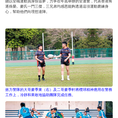
續以全職運動員身份追夢，力爭在年底舉辦的全運會，代表香港角
逐殊榮。麥氏一門三傑，三兄弟均感恩能夠透過這項運動磨練身
心，幫助他們向理想達陣。
效力警隊的大哥麥季東（右）及二哥麥季軒將欖球精神應用在警務
工作上，冷靜和果敢地協助團隊完成任務。