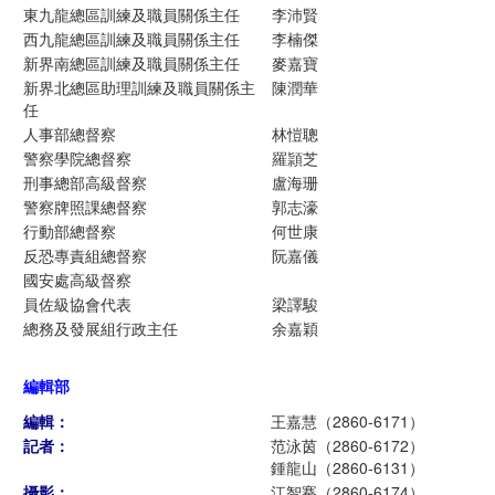
東九龍總區訓練及職員關係主任
李沛賢
西九龍總區訓練及職員關係主任
李楠傑
新界南總區訓練及職員關係主任
麥嘉寶
新界北總區助理訓練及職員關係主
陳潤華
任
人事部總督察
林愷聰
警察學院總督察
羅頴芝
刑事總部高級督察
盧海珊
警察牌照課總督察
郭志濠
行動部總督察
何世康
反恐專責組總督察
阮嘉儀
國安處高級督察
員佐級協會代表
梁譯駿
總務及發展組行政主任
余嘉穎
編輯部
編輯：
王嘉慧（2860-6171）
記者：
范泳茵（2860-6172）
鍾龍山（2860-6131）
攝影：
江智騫（2860-6174）