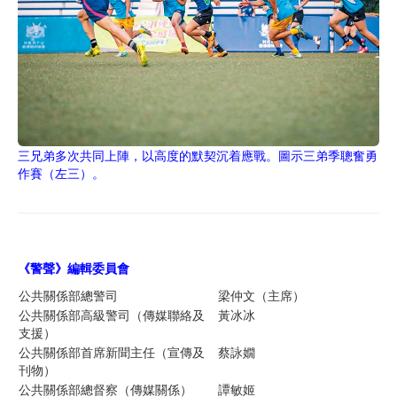
三兄弟多次共同上陣，以高度的默契沉着應戰。圖示三弟季聰奮勇
作賽（左三）。
《警聲》編輯委員
會
公共關係部總警司
梁仲文（主席）
公共關係部高級警司（傳媒聯絡及
黃冰冰
支援）
公共關係部首席新聞主任（宣傳及
蔡詠嫺
刊物）
公共關係部總督察（傳媒關係）
譚敏姬