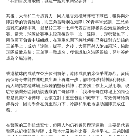
「我們首次搭飛機，就是一起到東南亞參賽！」
其後，大哥和二哥憑實力，同入選香港欖球隊轄下隊伍，獲得與外
隊對壘的寶貴經驗，而三弟當時則在港隊U20青年軍受訓。三兄弟
最難忘的聯手戰，就是於二零一七年代表西貢隊參與全港運動會決
賽。當天，球隊於賽事末段落後對手一次「達陣」，形勢緊迫下，
兩位哥哥負責中場組織，在重重包圍下將球傳到已突破對方防線的
三弟手上，成功「達陣」扳平。之後，大哥再射入附加罰球，協助
球隊反敗為勝；三弟更一戰成名，獲賞識加入港隊跟操，翌年簽約
成為全職港將。
香港欖球的成績在亞洲位列前茅，港隊成員的席位爭逐激烈。麥氏
兩位哥哥未能在運動員生涯上再進一步，卻將欖球精神順利轉移。
兩人均指在欖球場上鍛鍊的堅毅精神，在警務工作上大派用場。現
駐守柴灣分區雜項調查隊的二哥解釋：「我和哥哥在球場上的崗位
都是負責中場傳球，習慣在對手重重包圍和截擊下，有效傳球給前
鋒得分，因而學會在沉重壓力下，冷靜和果敢地協助團隊完成任
務。」
在警隊的工作雖然繁忙，但兩人均仍有參與欖球運動，主要是代表
警隊或紀律部隊聯隊，出戰本地及海外比賽，為港爭光。三弟則繼