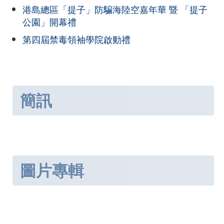
港島總區「提子」防騙海陸空嘉年華 暨 「提子
公園」開幕禮
第四屆禁毒領袖學院啟動禮
簡訊
圖片專輯