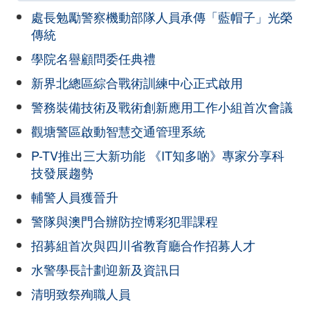
處長勉勵警察機動部隊人員承傳「藍帽子」光榮
傳統
學院名譽顧問委任典禮
新界北總區綜合戰術訓練中心正式啟用
警務裝備技術及戰術創新應用工作小組首次會議
觀塘警區啟動智慧交通管理系統
P-TV推出三大新功能 《IT知多啲》專家分享科
技發展趨勢
輔警人員獲晉升
警隊與澳門合辦防控博彩犯罪課程
招募組首次與四川省教育廳合作招募人才
水警學長計劃迎新及資訊日
清明致祭殉職人員