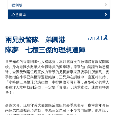
福利版
心意傳遞
兩兄投警隊 弟圓港
隊夢 七欖三傑向理想達陣
世界知名的香港國際七人欖球賽，本月底首次在啟德體育園揭開戰
幔。身為港隊少數華人全職球員的麥季聰，原來他由認識到熟悉欖
球，全因受到兩位現正效力警隊的兄長麥季東及麥季軒所薰陶。麥
季聰指自小學已與欖球運動結緣，三兄弟在訓練中一直互相扶持，
「小時候以為欖球只講碰撞，幸得兩位哥哥引導，身型較小的華人
要在洋人堆中找到定位，一定要『食腦』，講求走位、速度和轉數
快！」
身為大哥、現駐守黃大仙警區反黑組的麥季東表示，慶幸當年介紹
兩位弟弟認識這項運動，更為三兄弟留下不少共同回憶。他笑說：