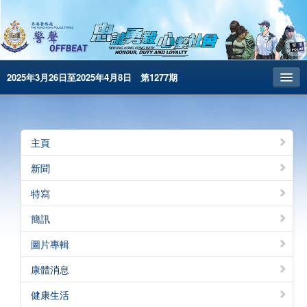
2025年3月26日至2025年4月8日 第1277期
主頁
昔日警聲
主頁
警務處主頁
新聞
简体版
特寫
English
簡訊
電子書版
圖片專輯
警聲特刊
康體消息
健康生活