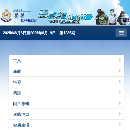
2025年8月6日至2025年8月19日 第1286期
主頁
昔日警聲
主頁
警務處主頁
新聞
简体版
特寫
English
簡訊
電子書版
圖片專輯
警聲特刊
康體消息
健康生活