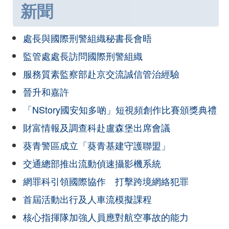
新聞
處長與國際刑警組織秘書長會晤
監管處處長訪問國際刑警組織
服務質素監察部赴京交流誠信管治經驗
晉升和嘉許
「NStory國安知多啲」短視頻創作比賽頒獎典禮
財富情報及調查科赴盧森堡出席會議
葵青警區成立「葵青基建守護聯盟」
交通總部推出流動偵速攝影機系統
網罪科引領國際協作 打擊跨境網絡犯罪
首屆活動出行及人車流模擬課程
核心指揮隊加強人員應對航空事故的能力