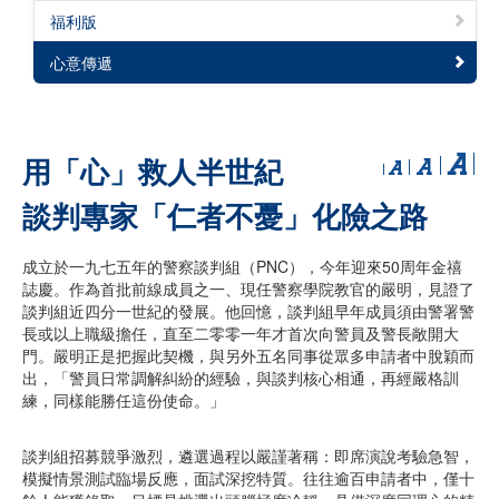
福利版
心意傳遞
用「心」救人半世紀
談判專家「仁者不憂」化險之路
成立於一九七五年的警察談判組（PNC），今年迎來50周年金禧
誌慶。作為首批前線成員之一、現任警察學院教官的嚴明，見證了
談判組近四分一世紀的發展。他回憶，談判組早年成員須由警署警
長或以上職級擔任，直至二零零一年才首次向警員及警長敞開大
門。嚴明正是把握此契機，與另外五名同事從眾多申請者中脫穎而
出，「警員日常調解糾紛的經驗，與談判核心相通，再經嚴格訓
練，同樣能勝任這份使命。」
談判組招募競爭激烈，遴選過程以嚴謹著稱：即席演說考驗急智，
模擬情景測試臨場反應，面試深挖特質。往往逾百申請者中，僅十