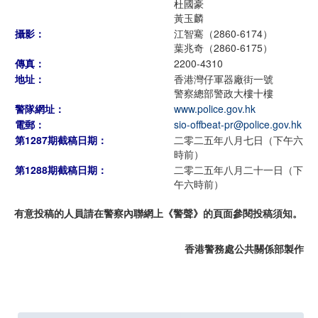
杜國豪
黃玉麟
攝影：
江智騫（2860-6174）
葉兆奇（2860-6175）
傳真：
2200-4310
地址：
香港灣仔軍器廠街一號
警察總部警政大樓十樓
警隊網址：
www.police.gov.hk
電郵：
sio-offbeat-pr@police.gov.hk
第1287期截稿日期：
二零二五年八月七日（下午六
時前）
第1288期截稿日期：
二零二五年八月二十一日（下
午六時前）
有意投稿的人員請在警察內聯網上《警聲》的頁面參閱投稿須知。
香港警務處公共關係部製作