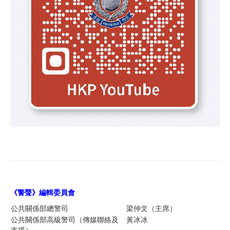
《警聲》編輯委員
會
公共關係部總警司
梁仲文（主席）
公共關係部高級警司（傳媒聯絡及
黃冰冰
支援）