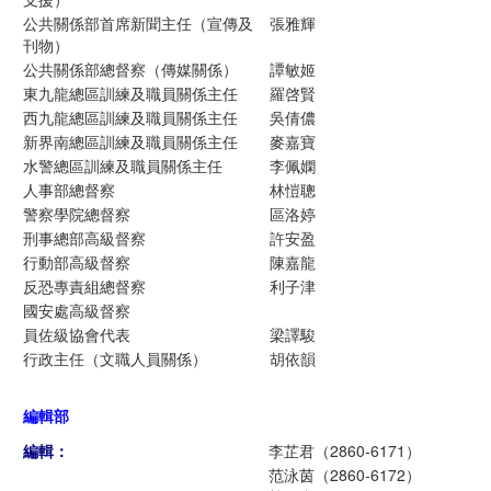
公共關係部首席新聞主任（宣傳及
張雅輝
刊物）
公共關係部總督察（傳媒關係）
譚敏姬
東九龍總區訓練及職員關係主任
羅啓賢
西九龍總區訓練及職員關係主任
吳倩儂
新界南總區訓練及職員關係主任
麥嘉寶
水警總區訓練及職員關係主任
李佩嫻
人事部總督察
林愷聰
警察學院總督察
區洛婷
刑事總部高級督察
許安盈
行動部高級督察
陳嘉龍
反恐專責組總督察
利子津
國安處高級督察
員佐級協會代表
梁譯駿
行政主任（文職人員關係）
胡依韻
編輯部
編輯：
李芷君（2860-6171）
范泳茵（2860-6172）