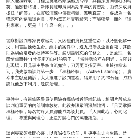
餘人能獲錄取，目標是挑選出頭腦極度冷靜、具備深度同理心的精
英。過關斬將後，新隊員隨即展開為期半年的實習期，由資深成員
擔任「師傅」，在實戰演練中傳授精髓。嚴明直言：「要成為一名
獲認可的稱職談判員，平均需五年實戰積累；而能獨當一面的『談
判專家』，更是『十年磨一劍』。」
警隊對談判專家要求極高，只因他們肩負雙重使命：以聆聽化解干
戈，用言語挽救生命。經手的案件中，逾九成涉及企圖自殺，其餘
則為糾紛引發的挾持事件等。嚴明最難忘的任務之一，是處理一名
因情傷而持11寸長廚刀自殘的男子，「當時我恰巧在附近，立即趕
赴現場，只見事主手掌血流如注，刀刃更直指要害。由於拍檔未
到，我先啟動談判第一步—『積極聆聽』（Active Listening）。慶
幸事主願意傾訴，大大推進了談判進程。結果用了約20分鐘，成功
說服他放下利刃，送院治理。」
事件中，有衝鋒隊警員使用隨身攝錄機近距離紀錄，相關片段成為
談判組重要的內部訓練教材。此役亦讓嚴明深刻體悟：「只要掌握
積極聆聽，每名前線人員都能成為談判員。『人同此心，心同此
理』，尊重與同理心，正是打開心門的萬能鑰匙。」
談判專家須敞開心扉，以真誠換取信任，引導事主走向生路。然