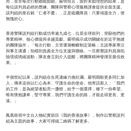
而，並非每次行動都能如願。嚴明坦言，面對未如理想的結果，是
每位談判員必經的歷練。團隊與警察心理服務課會提供全面支援。
談判組的座右銘「仁者不憂」，正是砥礪隊員：只要傾盡全力，便
無愧於心。
香港警隊談判組行動成功率逾九成七，位居全球前列，突顯他們的
專業精神、核心價值與卓越貢獻。嚴明揭示成功關鍵在於近乎無縫
的團隊協作，「每次行動，主管運籌帷幄制定策略；主談專家專注
與事主溝通；拍檔則負責全方位支援與聯絡。一旦察覺談判員身陷
險境或情緒波動，隊友會立刻介入提醒，將團隊精神發揮至最佳效
果。」
半個世紀以來，談判組在生死邊緣力挽狂瀾。嚴明期盼更多同仁加
入，傳承這份以仁心為本、守護生命的使命。他寄語新人：「我們
的工作，是為絕望者點亮一盞燈，給予一個選擇，種下一份希望。
唯有懷抱謙卑，堅守專業，我們守護生命的路，才能走得更長、更
遠。」
鳳凰衛視中文台人物紀實節目《我的香港故事》，制作以警察談判
組為主題的故事，大家可掃描二維碼了解更多。