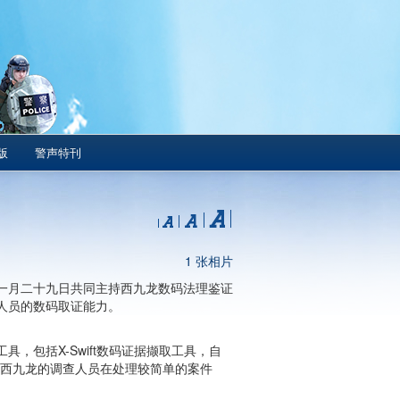
版
警声特刊
1 张相片
一月二十九日共同主持西九龙数码法理鉴证
人员的数码取证能力。
，包括X-Swift数码证据撷取工具，自
协助西九龙的调查人员在处理较简单的案件