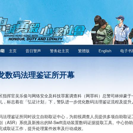
9期
主页
昔日警声
警务处主页
繁體版
English
电子书
龙数码法理鉴证所开幕
区指挥官吴乐俊与网络安全及科技罪案调查科（网罪科）总警司林焯豪于
礼，标志着在「弘证计划」下，警队进一步优化数码法理鉴证流程及提升
码法理鉴证所同时设立自助取证中心，为前线调查人员提供多项自助取证工具
别（ASR）系统及新推出的M-Swift流动装置数码证据提取工具。中心
完成取证工作，提升处理案件效率及行动成效。