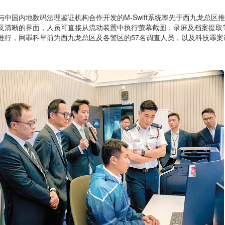
与中国内地数码法理鉴证机构合作开发的M-Swift系统率先于西九龙总
及清晰的界面，人员可直接从流动装置中执行萤幕截图，录屏及档案提取
推行，网罪科早前为西九龙总区及各警区的57名调查人员，以及科技罪