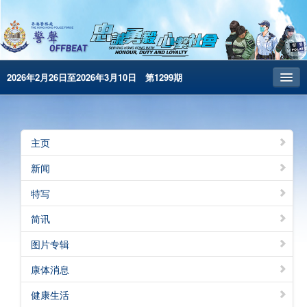
2026年2月26日至2026年3月10日 第1299期
主页
昔日警声
主页
警务处主页
新闻
繁體版
特写
English
简讯
电子书版
图片专辑
警声特刊
康体消息
健康生活