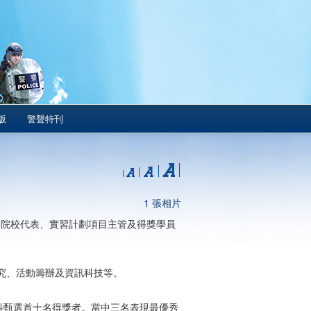
版
警聲特刊
1 張相片
員、院校代表、實習計劃項目主管及得獎學員
究、活動籌辦及資訊科技等。
科甄選首十名得獎者。當中三名表現最優秀