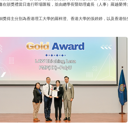
邀在頒獎禮當日進行即場匯報，並由總學長暨助理處長（人事）羅越榮博
銅獎得主分別為香港理工大學的羅梓澄、香港大學的張婷婷，以及香港恒