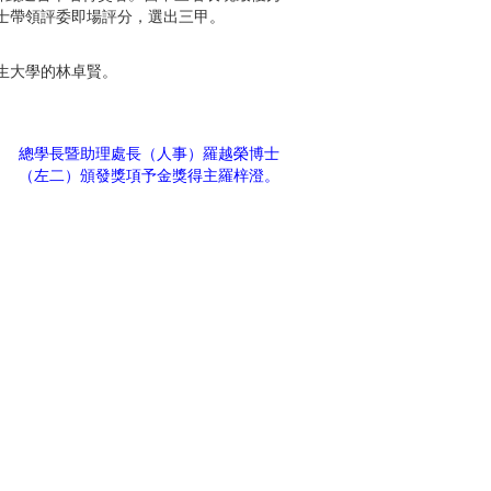
士帶領評委即場評分，選出三甲。
生大學的林卓賢。
總學長暨助理處長（人事）羅越榮博士
（左二）頒發獎項予金獎得主羅梓澄。