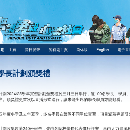
1期
主頁
昔日警聲
警務處主頁
简体版
English
電子書
學長計劃頒獎禮
計劃2024/25學年實習計劃頒獎禮於三月三日舉行，逾100名學長、學
席。頒獎禮更首次以直播形式進行，讓未能出席的學長學員亦能觀看。
四年度冬季及去年夏季，多名學員在警隊不同單位實習，項目涵蓋專題研
計劃收集超過240份報告，先由各院校學長代表進行評審，再由人力資源