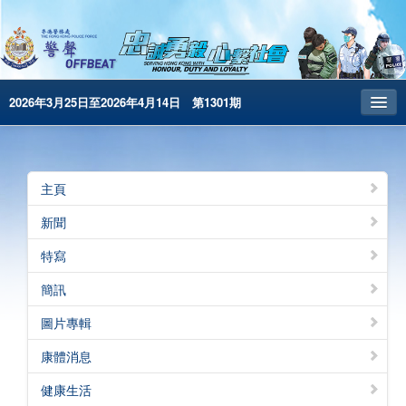
2026年3月25日至2026年4月14日 第1301期
主頁
昔日警聲
主頁
警務處主頁
新聞
简体版
特寫
English
簡訊
電子書版
圖片專輯
警聲特刊
康體消息
健康生活