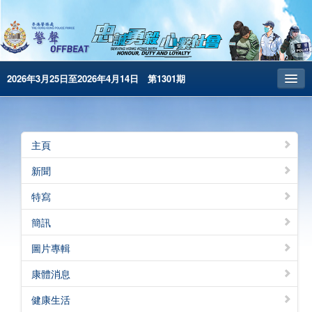
2026年3月25日至2026年4月14日 第1301期
主頁
昔日警聲
主頁
警務處主頁
新聞
简体版
特寫
English
簡訊
電子書版
圖片專輯
警聲特刊
康體消息
健康生活