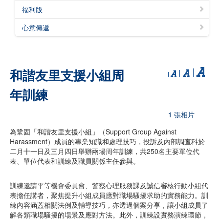
福利版
心意傳遞
和諧友里支援小組周
年訓練
1 張相片
為鞏固「和諧友里支援小組」（Support Group Against
Harassment）成員的專業知識和處理技巧，投訴及內部調查科於
二月十一日及三月四日舉辦兩場周年訓練，共250名主要單位代
表、單位代表和訓練及職員關係主任參與。
訓練邀請平等機會委員會、警察心理服務課及誠信審核行動小組代
表擔任講者，聚焦提升小組成員應對職場騷擾求助的實務能力。訓
練內容涵蓋相關法例及輔導技巧，亦透過個案分享，讓小組成員了
解各類職場騷擾的場景及應對方法。此外，訓練設實務演練環節，