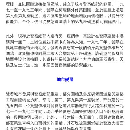
理樓，並以圍牆連接整個區域，確立了現今警察總部的範圍。一九
七一至一九七三年間，警隊在梅理樓外修築圍牆，並於圍牆上增建
第六至第九座碉堡。這四座碉堡均於地面增設兩個槍眼，以提升防
衞能力。至今，仍可從夏慤道圍牆上的第九座碉堡看到有關設計。
此外，現存於警察總部內還有另一座碉堡，其設計在警隊建築中堪
稱獨一無二，且因位置並不顯眼而鮮為人知。一九七二年，警隊在
興建軍器廠街天橋期間，發現近夏慤道一段的橋身高於堅偉樓外的
圍牆，遂於堅偉樓附翼二樓天台增建第十座碉堡。該碉堡的牆身與
地面共設七個槍眼，其獨特的長弧形結構全方位俯瞰軍器廠街、天
橋及告士打道，進一步鞏固警察總部的防禦能力。
城市變遷
隨着城市發展與警察總部重建，部分圍牆及多座碉堡因道路與建築
工程而陸續被拆卸。幸而，第二、第九與第十座碉堡、部分建於一
九五四年，位於堅偉樓對開夏慤道及軍器廠街行人路旁和建於一九
七一至一九七二年間，現介乎於夏慤花園警察總部入口至軒尼詩道
的一段圍牆得以保存。此外，一段建於一九五四年，因興建警察總
部夏慤道車輛入口而拆卸的圍牆，其石塊被重新鋪砌於警政大樓面
向夏慤花園一側的外牆上，兼具裝飾與保育意義。