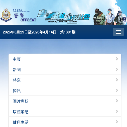
2026年3月25日至2026年4月14日 第1301期
主頁
昔日警聲
主頁
警務處主頁
新聞
简体版
特寫
English
簡訊
電子書版
圖片專輯
警聲特刊
康體消息
健康生活