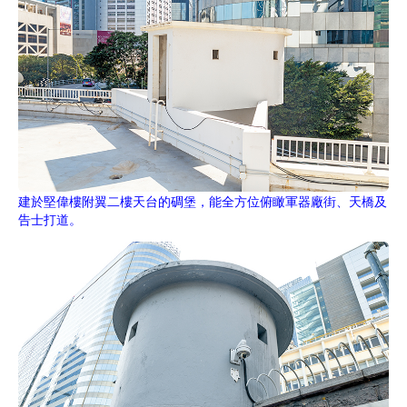
建於堅偉樓附翼二樓天台的碉堡，能全方位俯瞰軍器廠街、天橋及
告士打道。