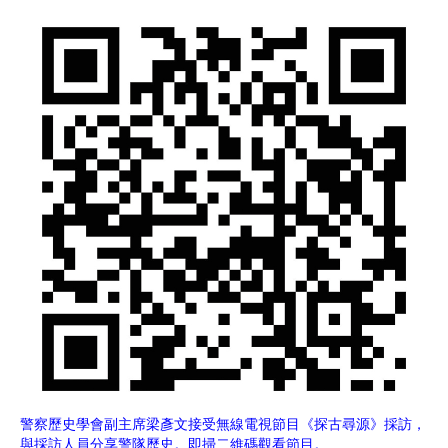
警察歷史學會副主席梁彥文接受無線電視節目《探古尋源》採訪，
與採訪人員分享警隊歷史。即掃二維碼觀看節目。