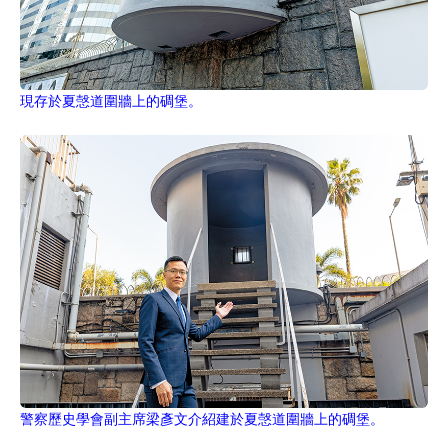
現存於夏愨道圍牆上的碉堡。
警察歷史學會副主席梁彥文介紹建於夏愨道圍牆上的碉堡。