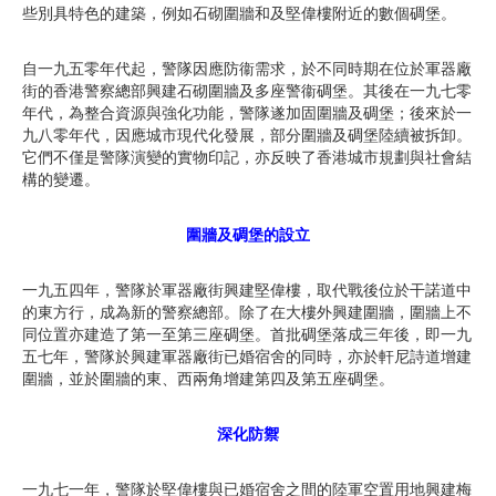
些別具特色的建築，例如石砌圍牆和及堅偉樓附近的數個碉堡。
自一九五零年代起，警隊因應防衞需求，於不同時期在位於軍器廠
街的香港警察總部興建石砌圍牆及多座警衞碉堡。其後在一九七零
年代，為整合資源與強化功能，警隊遂加固圍牆及碉堡；後來於一
九八零年代，因應城市現代化發展，部分圍牆及碉堡陸續被拆卸。
它們不僅是警隊演變的實物印記，亦反映了香港城市規劃與社會結
構的變遷。
圍牆及碉堡的設立
一九五四年，警隊於軍器廠街興建堅偉樓，取代戰後位於干諾道中
的東方行，成為新的警察總部。除了在大樓外興建圍牆，圍牆上不
同位置亦建造了第一至第三座碉堡。首批碉堡落成三年後，即一九
五七年，警隊於興建軍器廠街已婚宿舍的同時，亦於軒尼詩道增建
圍牆，並於圍牆的東、西兩角增建第四及第五座碉堡。
深化防禦
一九七一年，警隊於堅偉樓與已婚宿舍之間的陸軍空置用地興建梅