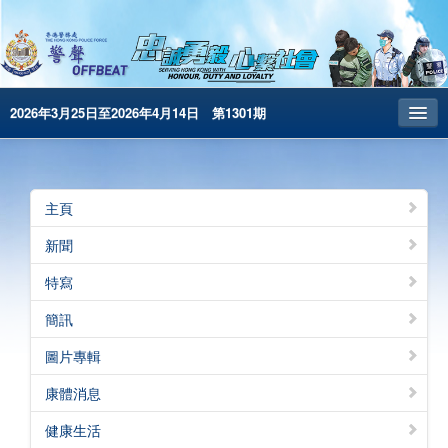
2026年3月25日至2026年4月14日 第1301期
主頁
昔日警聲
主頁
警務處主頁
新聞
简体版
特寫
English
簡訊
電子書版
圖片專輯
警聲特刊
康體消息
健康生活