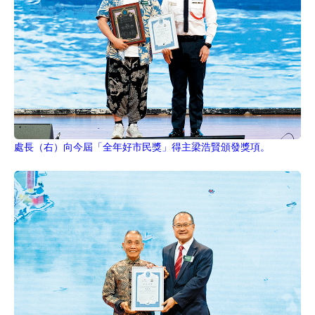
處長（右）向今屆「全年好市民獎」得主梁浩賢頒發獎項。