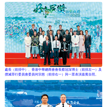
處長（前排中）、香港中華總商會會長蔡冠深博士（前排左一）及
撲滅罪行委員會委員何宗慈（前排右一）與一眾表演嘉賓合照。