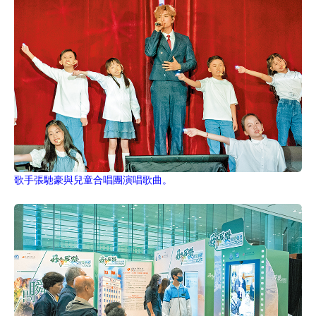
歌手張馳豪與兒童合唱團演唱歌曲。