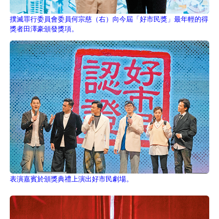
撲滅罪行委員會委員何宗慈（右）向今屆「好市民獎」最年輕的得
獎者田澤豪頒發獎項。
表演嘉賓於頒獎典禮上演出好市民劇場。