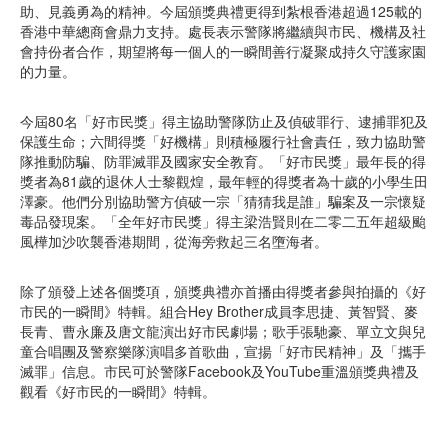
助、見義勇為的精神。今屆頒獎典禮更得到紮根香港超過125載的
香港中華總商會鼎力支持。處長表示警隊將繼續與市民、機構及社
會持份者合作，期望將每一個人的一瞬間善行凝聚成持久守護家園
的力量。
今屆80名「好市民獎」得主協助警隊防止及偵破罪行、逮捕罪犯及
保護生命；六間得獎「好機構」則積極履行社會責任，致力協助警
隊推動防騙、防罪滅罪及國家安全教育。「好市民獎」最年長的得
獎者為81歲的退休人士黎觀煌，最年輕的得獎者為十歲的小學生田
澤豪。他們分別協助警方偵破一宗「猜猜我是誰」騙案及一宗懷疑
毒品發現案。「全年好市民獎」得主
梁浩賢
則在二零二五年超級颱
風樺加沙吹襲香港期間，從海旁救起三名墮海者。
除了頒發上述各個獎項，頒獎典禮亦首播由得獎者參與拍攝的《好
市民的一瞬間》特輯。組合Hey Brother成員李思捷、
黃智賢
、麥
長青、曹永廉及唐文龍演出好市民劇場；歌手張馳豪、單立文與兒
童合唱團及警察樂隊演唱多首歌曲，宣揚「好市民精神」及「攜手
滅罪」信息。市民可於警隊Facebook及YouTube重溫頒獎典禮及
觀看《好市民的一瞬間》特輯。