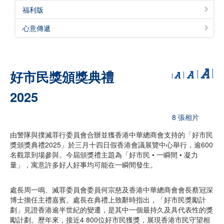
福利版
心意傳遞
好市民獎頒獎典禮
2025
8 張相片
由警隊與撲滅罪行委員會合辦並獲香港中華總商會支持的「好市民
獎頒獎典禮2025」於三月十四日假香港會議展覽中心舉行，逾600
名觀眾到場參與。今屆頒獎禮主題為「好市民 • 一瞬間 • 凝力
量」，寓意許多好人好事均可能在一瞬間發生。
處長周一鳴、滅罪委員會委員何宗慈及香港中華總商會會長蔡冠深
博士擔任主禮嘉賓。處長在典禮上致辭時指出，「好市民獎勵計
劃」見證香港逾半世紀的變遷，是其中一個最持久及具代表性的獎
勵計劃。歷年來，接近4 800位好市民獲獎，展現香港市民守望相