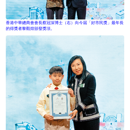
香港中華總商會會長蔡冠深博士（右）向今屆「好市民獎」最年長
的得獎者
黎觀煌
頒發獎項。