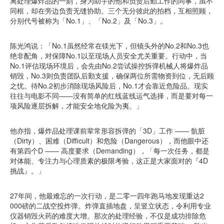
离处理爆炸品的一刻，身为助手的他和负责后勤工作的同事，虽不
同框，却在旁边负责无缝协助。三个无分彼此的拍档，互相照顾，
分别代号被称为「No.1」、「No.2」及「No.3」。
陈光鸿说：「No.1虽然经常在镁光下，但镜头外的No.2和No.3也
绝非配角，对保障No.1以至现场人员安全尤关重要。行动中，当
No.1评估现场环境后，会先由No.2尝试操控拆弹机械人将爆炸品
销毁，No.3则负责团队后勤支援，确保两位所需物资到位，无后顾
之忧。待No.2初步消除现场风险后，No.1才会靠近危险品。现实
往往与电影不同——没有简单的红线蓝线运气选择，而是要对每一
项风险逐层拆解，才能安全地化险为夷。」
他亦指，爆炸品处理课前辈常形容拆弹的「3D」工作 —— 骯脏
（Dirty）、困难（Difficult）和危险（Dangerous），而他眼中还
有第四个D —— 高度要求（Demanding），「每一次任务，都是
对体能、专注力与心理质素的极限考验，这正是大家面对的『4D
挑战』。」
27年间，他最难忘的一次行动，是二零一四年跑马地发现重达2
000磅的二战空投炸弹。炸弹直插地盘，呈竖立状态，令利用专业
仪器销毁火药的难度大增。那次的处理经验，不仅是成功排除危