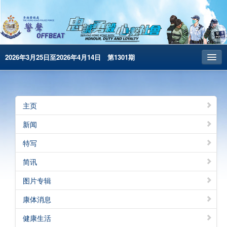
2026年3月25日至2026年4月14日 第1301期
主页
昔日警声
主页
警务处主页
新闻
繁體版
特写
English
简讯
电子书版
图片专辑
警声特刊
康体消息
健康生活