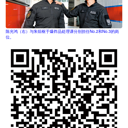
陈光鸿（右）与朱烜枢于爆炸品处理课分别担任No.2和No.3的岗
位。