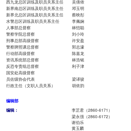
西九龙总区训练及职员关系主任
吴倩侬
新界南总区训练及职员关系主任
邓玉明
新界北总区训练及职员关系主任
蔡映彤
水警总区训练及职员关系主任
李佩娴
人事部总督察
林恺聪
警察学院总督察
刘小玲
刑事总部高级督察
许安盈
警察牌照课总督察
郭志濠
行动部高级督察
陈嘉龙
资讯系统部总督察
林浩铭
反恐专责组总督察
利子津
国安处高级督察
员佐级协会代表
梁译骏
行政主任（文职人员关系）
胡依韵
编辑部
编辑：
李芷君（2860-6171）
梁永强（2860-6172）
谢伯乐
黄玉麟