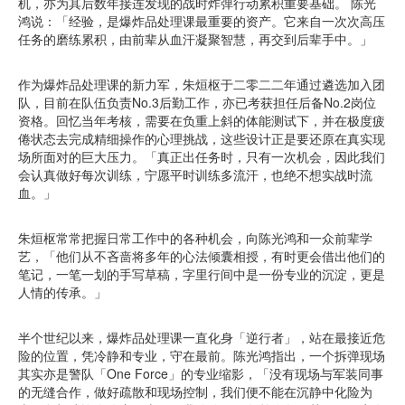
机，亦为其后数年接连发现的战时炸弹行动累积重要基础。 陈光
鸿说：「经验，是爆炸品处理课最重要的资产。它来自一次次高压
任务的磨练累积，由前辈从血汗凝聚智慧，再交到后辈手中。」
作为爆炸品处理课的新力军，朱烜枢于二零二二年通过遴选加入团
队，目前在队伍负责No.3后勤工作，亦已考获担任后备No.2岗位
资格。回忆当年考核，需要在负重上斜的体能测试下，并在极度疲
倦状态去完成精细操作的心理挑战，这些设计正是要还原在真实现
场所面对的巨大压力。「真正出任务时，只有一次机会，因此我们
会认真做好每次训练，宁愿平时训练多流汗，也绝不想实战时流
血。」
朱烜枢常常把握日常工作中的各种机会，向陈光鸿和一众前辈学
艺，「他们从不吝啬将多年的心法倾囊相授，有时更会借出他们的
笔记，一笔一划的手写草稿，字里行间中是一份专业的沉淀，更是
人情的传承。」
半个世纪以来，爆炸品处理课一直化身「逆行者」，站在最接近危
险的位置，凭冷静和专业，守在最前。陈光鸿指出，一个拆弹现场
其实亦是警队「One Force」的专业缩影，「没有现场与军装同事
的无缝合作，做好疏散和现场控制，我们便不能在沉静中化险为