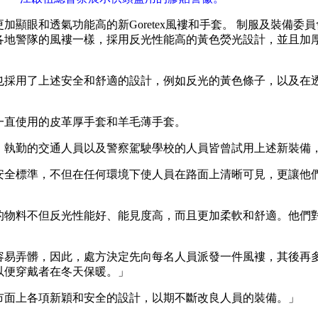
顯眼和透氣功能高的新Goretex風褸和手套。 制服及裝備委
各地警隊的風褸一樣，採用反光性能高的黃色熒光設計，並且加
也採用了上述安全和舒適的設計，例如反光的黃色條子，以及在
一直使用的皮革厚手套和羊毛薄手套。
，執勤的交通人員以及警察駕駛學校的人員皆曾試用上述新裝備
安全標準，不但在任何環境下使人員在路面上清晰可見，更讓他
的物料不但反光性能好、能見度高，而且更加柔軟和舒適。他們
容易弄髒，因此，處方決定先向每名人員派發一件風褸，其後再
以便穿戴者在冬天保暖。」
市面上各項新穎和安全的設計，以期不斷改良人員的裝備。」