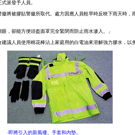
正式派發予人員。
警徽將被膠貼警徽所取代。處方因應人員較早時反映下雨天時，
。
顯眼，卻能方便頭盔面罩完全緊閉而防止雨水滲入。」
倉建議人員使用棉花棒沾上家庭用的白電油來溶解強力膠水，以
‧即將引入的新風褸、手套和內墊。