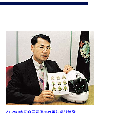
‧江啟祖總督察展示供頭盔用的膠貼警徽。