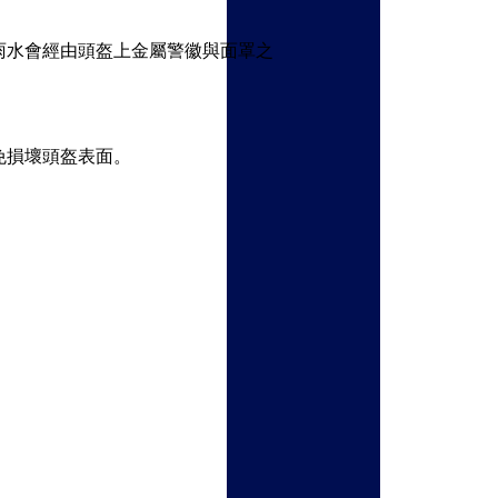
雨水會經由頭盔上金屬警徽與面罩之
免損壞頭盔表面。