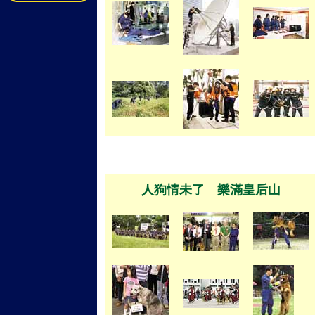
人狗情未了 樂滿皇后山