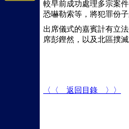
較早前成功處理多宗案件
恐嚇勒索等，將犯罪份子
出席儀式的嘉賓計有立法
席彭鏗然，以及北區撲滅
〈〈 返回目錄 〉〉