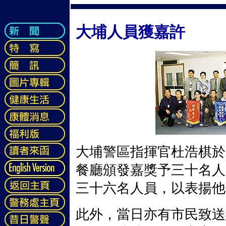
大埔人員獲嘉許
大埔警區指揮官杜浩棋於
餐廳頒發嘉獎予三十名人
三十六名人員，以表揚他
此外，當日亦有市民致送