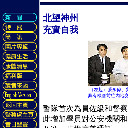
北望神州
充實自我
‧（左起）張永偉、
興有機會前往內地
警隊首次為員佐級和督察
此增加學員對公安機關和