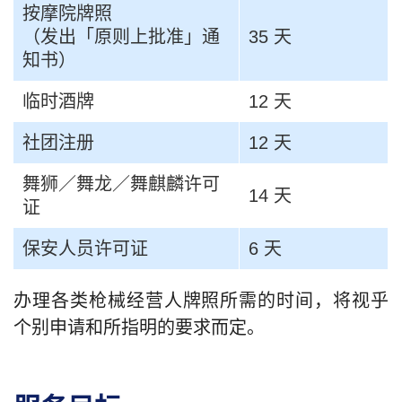
按摩院牌照
（发出「原则上批准」通
35 天
知书）
临时酒牌
12 天
社团注册
12 天
舞狮／舞龙／舞麒麟许可
14 天
证
保安人员许可证
6 天
办理各类枪械经营人牌照所需的时间，将视乎
个别申请和所指明的要求而定。