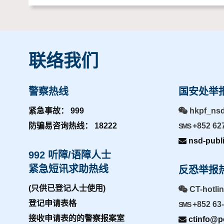
联络我们
警察热线
国安处举
紧急事故： 999
hkpf_ns
防骗易咨询热线： 18222
+852 62
SMS
nsd-publ
992 听障/语障人士
紧急短讯求助热线
反恐举报
(只供已登记人士使用)
CT-hotli
登记申请表格
+852 63
SMS
接收申请表的的警察报案室
ctinfo@po