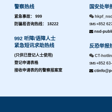
警察热线
国安处举
紧急事故： 999
hkpf_ns
防骗易咨询热线： 18222
+852 62
SMS
nsd-publ
992 听障/语障人士
紧急短讯求助热线
反恐举报
(只供已登记人士使用)
CT-hotli
登记申请表格
+852 63
SMS
接收申请表的的警察报案室
ctinfo@po