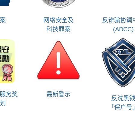
案
网络安全及
反诈骗协调
科技罪案
(ADCC)
服务奖
最新警示
反洗黑
划
「保户号