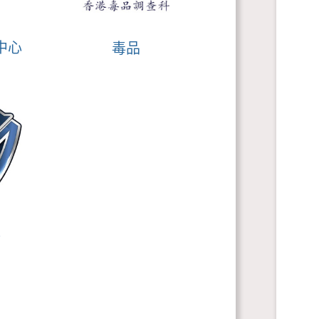
中心
毒品
钱
」