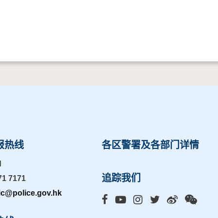
报热线
各区警署及各部门详情
d
追踪我们
71 7171
ic@police.gov.hk