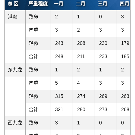
总 区
严重程度
一月
二月
三月
四月
港岛
致命
2
1
0
3
严重
3
2
3
3
轻微
243
208
230
179
合计
248
211
233
185
东九龙
致命
1
2
1
2
严重
5
4
3
3
轻微
315
274
269
263
合计
321
280
273
268
西九龙
致命
3
1
0
0