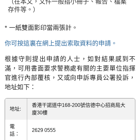
（在本文，文件一般指小冊子、報告、檔案
存件等。）
* 一紙雙面影印當兩張計。
你可按這裏在網上提出索取資料的申請。
根據守則提出申請的人士，如對結果感到不
滿，可用書面要求警務處有關的主要單位指揮
官進行內部覆核，又或向申訴專員公署投訴，
地址如下：
香港干諾道中168-200號信德中心招商局大
地址:
廈30樓
電
2629 0555
話：