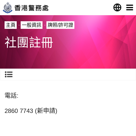
主頁
·
一般資訊
·
牌照/許可證
社團註冊
電話:
2860 7743 (新申請)