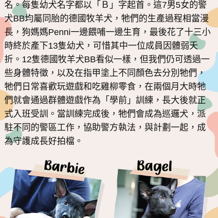
名。每隻幼犬名字都以「Ｂ」字起首。這7男5女的警
犬BB均屬同胎的德國牧羊犬，牠們的生產過程相當漫
長，狗媽媽Penni一邊餵哺一邊生育，最後花了十三小
時終於產下13隻幼犬，可惜其中一位成員因體弱夭
折。12隻德國牧羊犬BB看似一樣，但我們仍可透過一
些身體特徵，以及在指甲塗上不同顏色去分別牠們，
牠們日常喜歡玩遊戲和吃雞柳零食，在兩個月大時牠
們就會通過群體遊戲作為「學前」訓練，長大後就正
式入班受訓。當訓練完成後，牠們會成為巡邏犬，派
駐不同的警區工作，協助警方執法，與計劃一起，成
為守護成長好拍檔。