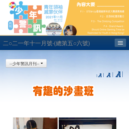
二○二一年十一月號‧(總第五○六號)
主頁
--少年警訊月刊--
昔日少訊
聯絡
English