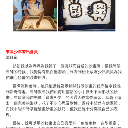
東區少年警訊會員
馮鈺嵐
起初我以為媽媽為我報了一個沉悶而普通的沙畫班，當我等候
導師的時候，我覺得有點百無聊賴，只看到枱上放著少訊職員為我
們細心預備的沙畫用具。
當導師到達時，她詳細講解及示範關於做沙畫的程序後令我感
到新奇有趣。導師教導我們如何用靈活的小手做出不同形狀的沙
畫，並建議我們先做「多啦A 夢」的卡通人物當作練習。我為了做
出一個完美的形狀，花了不少心思及耐性。過程中雖然有點困難，
而我未能即時掌握繪畫沙畫的技巧，但我已經十分滿意自己的表
現。
最後，我可以用沙粒畫出自己喜愛的「角落生物」造型圖案，