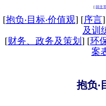
[
回主
[
抱负‧目标‧价值观
] [
序言
]
及训
[
财务、政务及策划
] [
环
案
抱负‧