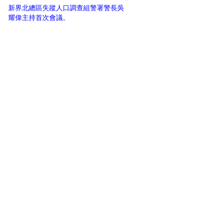
新界北總區失蹤人口調查組警署警長吳
耀偉主持首次會議。