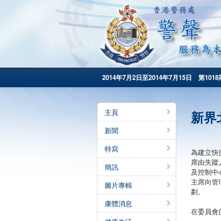
2014年7月2日至2014年7月15日 第1018
主頁
新界
新聞
特寫
為建立快
席由失蹤
簡訊
及控制中
主席向管
圖片專輯
劃。
康體消息
在委員會