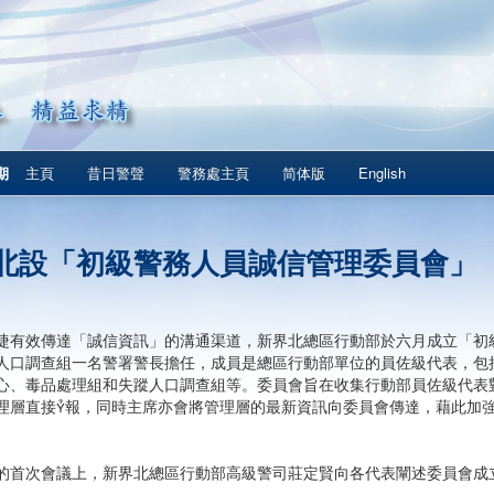
期
主頁
昔日警聲
警務處主頁
简体版
English
北設「初級警務人員誠信管理委員會」
捷有效傳達「誠信資訊」的溝通渠道，新界北總區行動部於六月成立「初
人口調查組一名警署警長擔任，成員是總區行動部單位的員佐級代表，包
心、毒品處理組和失蹤人口調查組等。委員會旨在收集行動部員佐級代表
理層直接報，同時主席亦會將管理層的最新資訊向委員會傳達，藉此加
的首次會議上，新界北總區行動部高級警司莊定賢向各代表闡述委員會成