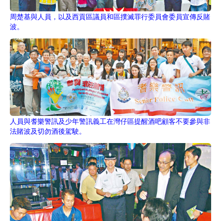
周楚基與人員，以及西貢區議員和區撲滅罪行委員會委員宣傳反賭
波。
人員與耆樂警訊及少年警訊義工在灣仔區提醒酒吧顧客不要參與非
法賭波及切勿酒後駕駛。