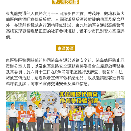
東九龍交通部
東九龍交通部人員於六月十三日深夜在西貢、秀茂坪、觀塘和黃大
仙區內的酒吧宣傳反醉駕。人員除派發反酒後駕駛的傳單及紀念品
外，亦讓顧客嘗試進行酒精呼氣測試。東九龍總區交通部高級警司
高樸安形容當晚是正面的社群參與活動，獲不少市民對警方高度評
價。
東區警區
東區警區警民關係組聯同港島交通部道路安全組、港島總區防止罪
案辦公室人員，以及東區道路安全運動宣傳委員會主席廖啟明醫生
及其委員，於六月十三日在魚涌酒吧區推行反醉駕、藥駕和非法
賭波宣傳活動，透過派發宣傳單張和紀念品，以及邀請顧客進行酒
精呼氣測試，向市民宣傳交通安全及滅罪信息。