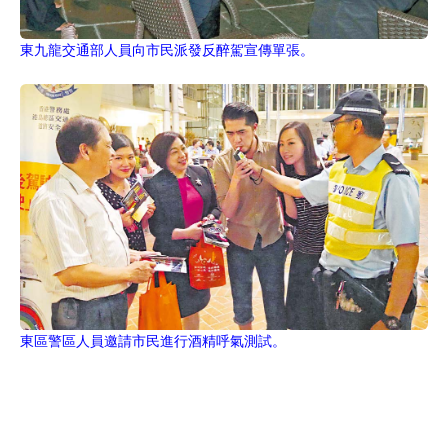
東九龍交通部人員向市民派發反醉駕宣傳單張。
東區警區人員邀請市民進行酒精呼氣測試。