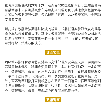
宣傳周開展儀式於六月十六日在新界北總區總部舉行，主禮嘉賓為
耆樂警訊中央諮詢委員會主席鍾兆揚助理處長，其他嘉賓包括新界
北警區的耆樂警訊代表、各協辦部門代表，以及耆樂警訊中央諮詢
委員會委員。
鍾兆揚在致辭時強調非法賭波的禍害，並委任耆樂警訊代表為世界
盃反非法賭波宣傳大使。其後，耆樂警訊中央諮詢委員會委員為活
動進行開球禮，嘉賓並攜手將一個印有 「賭」字的足球撕破，顯
示對打擊非法賭波的決心。
西區警區
西區警區指揮官蔡偉思及港島區交通部道路安全組人員，聯同南區
區議員陳李佩英、滅罪會委員周文慧、多名社區領袖及二十多名西
區「耆樂警訊」會員，於六月六日到赤柱的酒吧、食肆及商鋪派發
「參與非法賭博，代價高昂」和「切勿酒後駕駛」宣傳單張。另
外，西區警區副指揮官簡啟恩亦在五月三十日聯同中西區區議會副
主席員陳學鋒、區議員陳財喜、張國鈞、多名社區領袖及十多名西
區「耆樂警訊」會員，在西環區內多間酒吧作宣傳。
觀塘警區