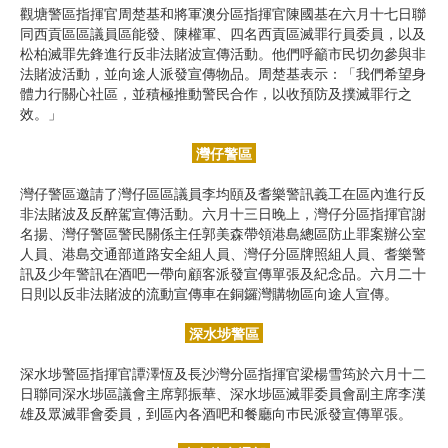
觀塘警區指揮官周楚基和將軍澳分區指揮官陳國基在六月十七日聯
同西貢區區議員區能發、陳權軍、四名西貢區滅罪行員委員，以及
松柏滅罪先鋒進行反非法賭波宣傳活動。他們呼籲市民切勿參與非
法賭波活動，並向途人派發宣傳物品。周楚基表示：「我們希望身
體力行關心社區，並積極推動警民合作，以收預防及撲滅罪行之
效。」
灣仔警區
灣仔警區邀請了灣仔區區議員李均頤及耆樂警訊義工在區內進行反
非法賭波及反醉駕宣傳活動。六月十三日晚上，灣仔分區指揮官謝
名揚、灣仔警區警民關係主任郭美森帶領港島總區防止罪案辦公室
人員、港島交通部道路安全組人員、灣仔分區牌照組人員、耆樂警
訊及少年警訊在酒吧一帶向顧客派發宣傳單張及紀念品。六月二十
日則以反非法賭波的流動宣傳車在銅鑼灣購物區向途人宣傳。
深水埗警區
深水埗警區指揮官譚澤恆及長沙灣分區指揮官梁楊雪筠於六月十二
日聯同深水埗區議會主席郭振華、深水埗區滅罪委員會副主席李漢
雄及眾滅罪會委員，到區內各酒吧和餐廳向巿民派發宣傳單張。