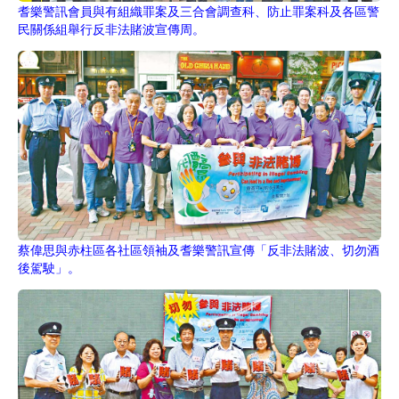
耆樂警訊會員與有組織罪案及三合會調查科、防止罪案科及各區警
民關係組舉行反非法賭波宣傳周。
蔡偉思與赤柱區各社區領袖及耆樂警訊宣傳「反非法賭波、切勿酒
後駕駛」。