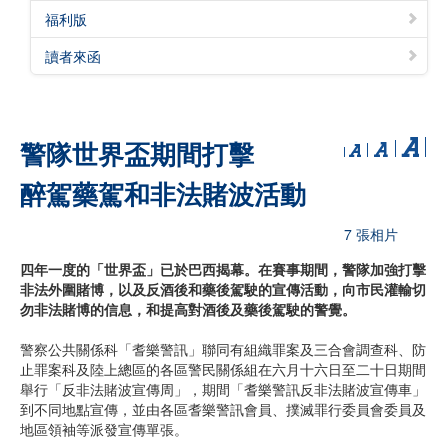
福利版
讀者來函
警隊世界盃期間打擊
醉駕藥駕和非法賭波活動
7 張相片
四年一度的「世界盃」已於巴西揭幕。在賽事期間，警隊加強打擊
非法外圍賭博，以及反酒後和藥後駕駛的宣傳活動，向市民灌輸切
勿非法賭博的信息，和提高對酒後及藥後駕駛的警覺。
警察公共關係科「耆樂警訊」聯同有組織罪案及三合會調查科、防
止罪案科及陸上總區的各區警民關係組在六月十六日至二十日期間
舉行「反非法賭波宣傳周」，期間「耆樂警訊反非法賭波宣傳車」
到不同地點宣傳，並由各區耆樂警訊會員、撲滅罪行委員會委員及
地區領袖等派發宣傳單張。