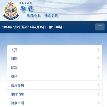
2014年7月2日至2014年7月15日 第1018期
主頁
昔日警聲
主頁
警務處主頁
新聞
简体版
特寫
English
簡訊
圖片專輯
康體消息
健康生活