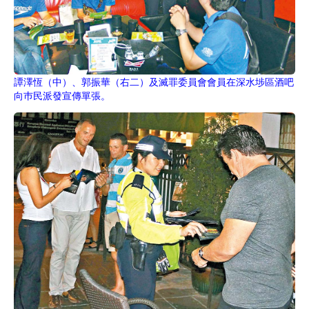
譚澤恆（中）、郭振華（右二）及滅罪委員會會員在深水埗區酒吧
向巿民派發宣傳單張。