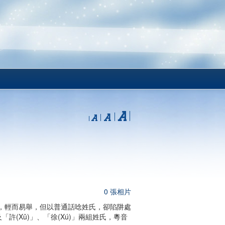
0 張相片
，輕而易舉，但以普通話唸姓氏，卻陷阱處
及「許(Xǔ)」、「徐(Xú)」兩組姓氏，粵音