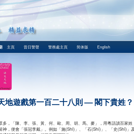
期
主頁
昔日警聲
警務處主頁
简体版
English
天地遊戲第一百二十八則 –– 閣下貴姓？
眾多，「陳、李、張、黃、何、歐、周、胡、馬、麥」，用粵語讀百家姓
神，便會「張冠李戴」。例如「施(Shī)」、「石(Shí)」、「史(Shǐ)」