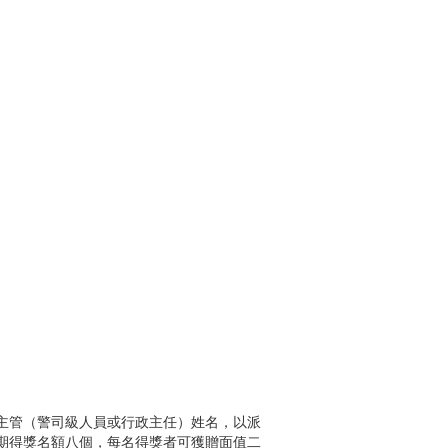
主管（警司級人員或行政主任）姓名，以派
期得獎名額八個，每名得獎者可獲贈面值二