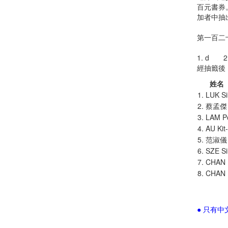
百元書券
加者中抽
第一百二
1. d 2
經抽籤後
姓名
1. LUK S
2. 蔡孟傑
3. LAM P
4. AU Kit
5. 范淑儀
6. SZE Si
7. CHAN 
8. CHAN 
● 只有中