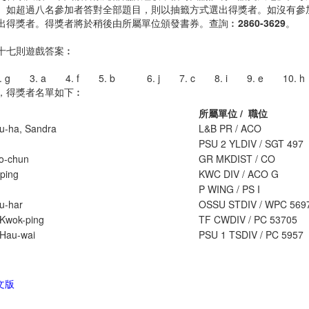
。如超過八名參加者答對全部題目，則以抽籤方式選出得獎者。如沒有參
出得獎者。得獎者將於稍後由所屬單位頒發書券。查詢︰
2860-3629
。
十七則遊戲答案︰
. g 3. a 4. f 5. b 6. j 7. c 8. i 9. e 10. h
，得獎者名單如下︰
所屬單位 / 職位
iu-ha, Sandra
L&B PR / ACO
PSU 2 YLDIV / SGT 497
o-chun
GR MKDIST / CO
-ping
KWC DIV / ACO G
P WING / PS I
u-har
OSSU STDIV / WPC 569
Kwok-ping
TF CWDIV / PC 53705
Hau-wai
PSU 1 TSDIV / PC 5957
文版