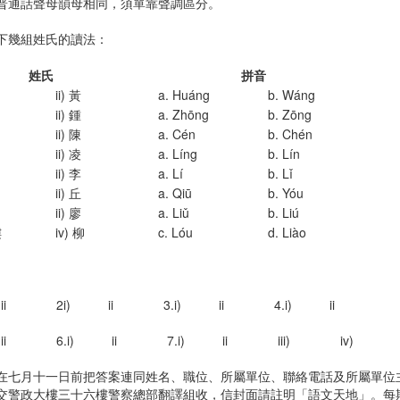
普通話聲母韻母相同，須單靠聲調區分。
下幾組姓氏的讀法：
姓氏
拼音
ii) 黃
a. Huáng
b. Wáng
ii) 鍾
a. Zhōng
b. Zōng
ii) 陳
a. Cén
b. Chén
ii) 凌
a. Líng
b. Lín
ii) 李
a. Lí
b. Lǐ
ii) 丘
a. Qiū
b. Yóu
ii) 廖
a. Liǔ
b. Liú
樓
iv) 柳
c. Lóu
d. Liào
) ii 2i) ii 3.i) ii 4.i) ii
 ii 6.i) ii 7.i) ii iii) iv)
在七月十一日前把答案連同姓名、職位、所屬單位、聯絡電話及所屬單位
交警政大樓三十六樓警察總部翻譯組收，信封面請註明「語文天地」。每