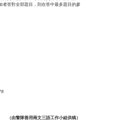
加者答對全部題目，則在答中最多題目的參
78
（由警隊善用兩文三語工作小組供稿）