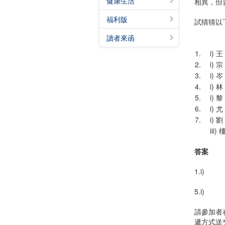
健康生活
相異，但
福利版
試猜猜以
讀者來函
1.
i) 王
2.
i) 宗
3.
i) 岑
4.
i) 林
5.
i) 黎
6.
i) 尤
7.
i) 劉
iii) 
答案
1.i
5.i)
請參加者
遞方式送