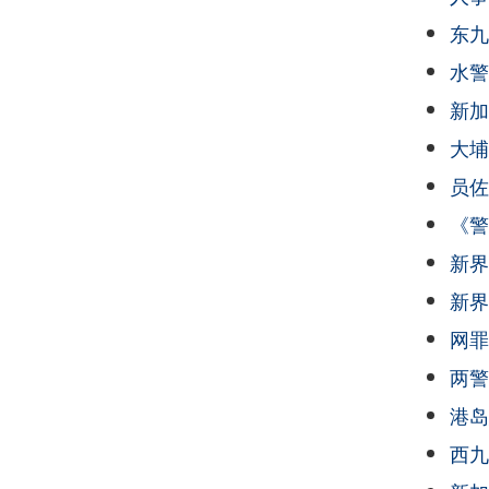
东九
水警
新加
大埔
员佐
《警
新界
新界
网罪
两警
港岛
西九