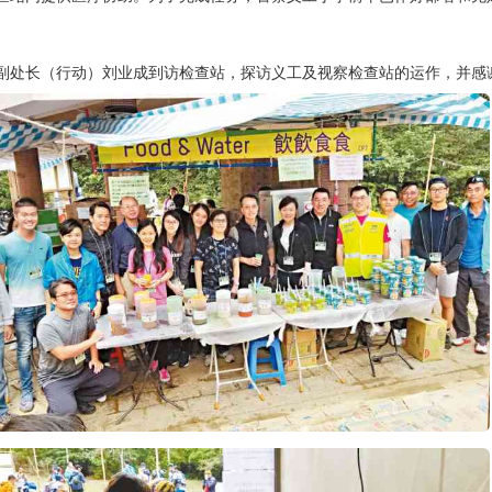
副处长（行动）刘业成到访检查站，探访义工及视察检查站的运作，并感