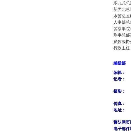
东九龙总
新界北总
水警总区
人事部总
警察学院
刑事总部
员佐级协
行政主任
编辑部
编辑：
记者：
摄影：
传真：
地址：
警队网页
电子邮件