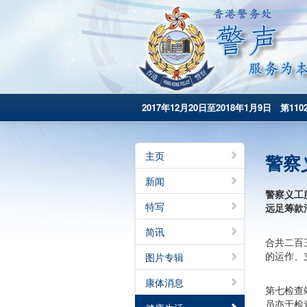
2017年12月20日至2018年1月9日 第110
主页
警察
新闻
警察义工
特写
远足筹款
简讯
合共二百
的运作、
图片专辑
康体消息
第七检查
员亦于检