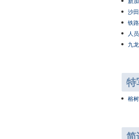
新加
沙田
铁路
人员
九龙
特
榕树
简