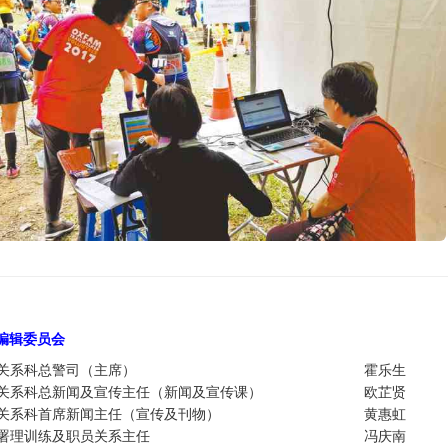
编辑委员
会
关系科总警司（主席）
霍乐生
关系科总新闻及宣传主任（新闻及宣传课）
欧芷贤
关系科首席新闻主任（宣传及刊物）
黄惠虹
署理训练及职员关系主任
冯庆南