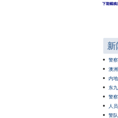
下期截稿
新
警察
澳洲
内地
东九
警察
人员
警队