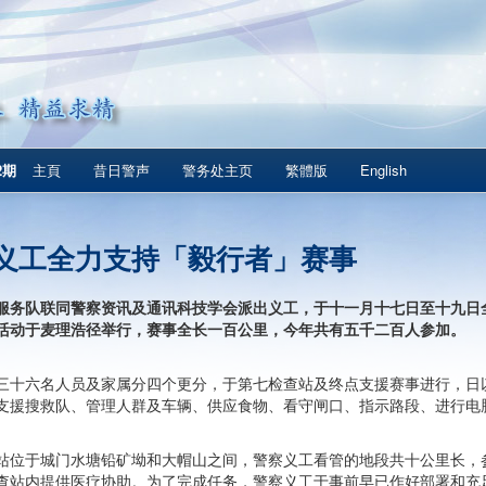
2期
主頁
昔日警声
警务处主页
繁體版
English
义工全力支持「毅行者」赛事
服务队联同警察资讯及通讯科技学会派出义工，于十一月十七日至十九日
活动于麦理浩径举行，赛事全长一百公里，今年共有五千二百人参加。
三十六名人员及家属分四个更分，于第七检查站及终点支援赛事进行，日
支援搜救队、管理人群及车辆、供应食物、看守闸口、指示路段、进行电
站位于城门水塘铅矿坳和大帽山之间，警察义工看管的地段共十公里长，
查站内提供医疗协助。为了完成任务，警察义工于事前早已作好部署和充