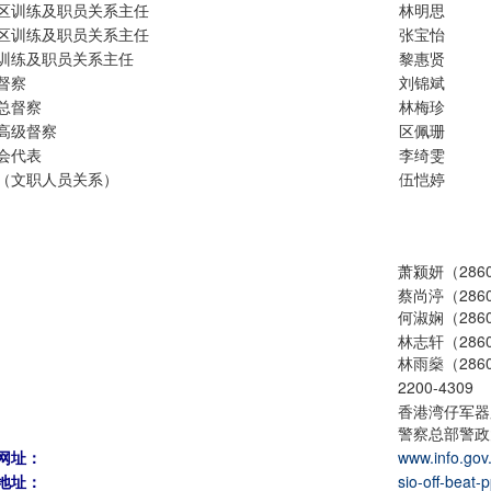
区训练及职员关系主任
林明思
区训练及职员关系主任
张宝怡
训练及职员关系主任
黎惠贤
督察
刘锦斌
总督察
林梅珍
高级督察
区佩珊
会代表
李绮雯
（文职人员关系）
伍恺婷
萧颍妍（2860
蔡尚渟（2860
何淑娴（2860
林志轩（2860
林雨燊（2860
2200-4309
香港湾仔军器
警察总部警政
网址：
www.info.gov.
地址：
sio-off-beat-